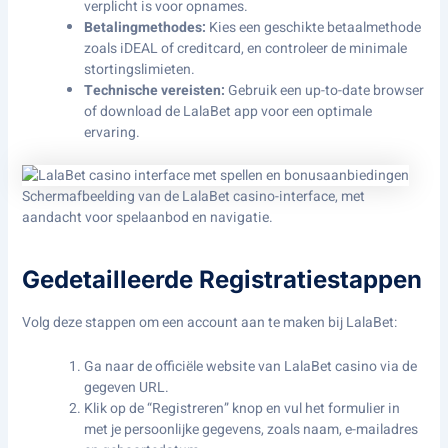
verplicht is voor opnames.
Betalingmethodes:
Kies een geschikte betaalmethode
zoals iDEAL of creditcard, en controleer de minimale
stortingslimieten.
Technische vereisten:
Gebruik een up-to-date browser
of download de LalaBet app voor een optimale
ervaring.
Schermafbeelding van de LalaBet casino-interface, met
aandacht voor spelaanbod en navigatie.
Gedetailleerde Registratiestappen
Volg deze stappen om een account aan te maken bij LalaBet:
Ga naar de officiële website van LalaBet casino via de
gegeven URL.
Klik op de “Registreren” knop en vul het formulier in
met je persoonlijke gegevens, zoals naam, e-mailadres