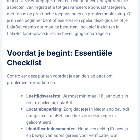
markt. Deze whitepaper biedt een exhaustieve analyse van alle
aspecten, van registratie tot geavanceerde bonusstrategieën,
met focus op praktische toepassingen en probleemoplossing. Of
je nu een beginner bent of een ervaren speler, deze gids helpt je
LalaBet casino optimaal te benutten, inclusief inzichten in
LalaBet login-procedures en beveiligingsmaatregelen.
Voordat je begint: Essentiële
Checklist
Controleer deze punten voordat je aan de slag gaat om
problemen te voorkomen:
Leeftijdsvereiste:
Je moet minimaal 18 jaar oud zijn
om te spelen bij LalaBet.
Locatiebeperking:
Zorg dat je je in Nederland bevindt,
aangezien LalaBet specifiek voor deze regio is
gelicentieerd.
Identificatiedocumenten:
Houd een geldig ID-bewijs
en bewijs van adres gereed voor verificatie, wat