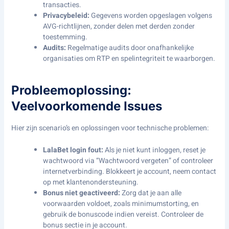
transacties.
Privacybeleid:
Gegevens worden opgeslagen volgens
AVG-richtlijnen, zonder delen met derden zonder
toestemming.
Audits:
Regelmatige audits door onafhankelijke
organisaties om RTP en spelintegriteit te waarborgen.
Probleemoplossing:
Veelvoorkomende Issues
Hier zijn scenario’s en oplossingen voor technische problemen:
LalaBet login fout:
Als je niet kunt inloggen, reset je
wachtwoord via “Wachtwoord vergeten” of controleer
internetverbinding. Blokkeert je account, neem contact
op met klantenondersteuning.
Bonus niet geactiveerd:
Zorg dat je aan alle
voorwaarden voldoet, zoals minimumstorting, en
gebruik de bonuscode indien vereist. Controleer de
bonus sectie in je account.