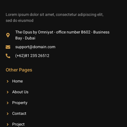
Lorem ipsum dolor sit amet, consectetur adipiscing elit,
sed do eiusmod
The Opus by Omniyat - office number B602 - Business
Bay - Dubai
support@domain.com
(+62)81 235 26512
Other Pages
Home
About Us
Property
Contact
Project