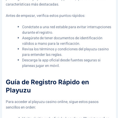
características más destacadas.
Antes de empezar, verifica estos puntos rápidos:
Conéctate a una red estable para evitar interrupciones
durante el registro.
Asegúrate de tener documentos de identificación
válidos a mano para la verificación.
Revisa los términos y condiciones del playuzu casino
para entender las reglas.
Descarga la app oficial desde fuentes seguras si
planeas jugar en móvil.
Guía de Registro Rápido en
Playuzu
Para acceder al playuzu casino online, sigue estos pasos
sencillos en orden: