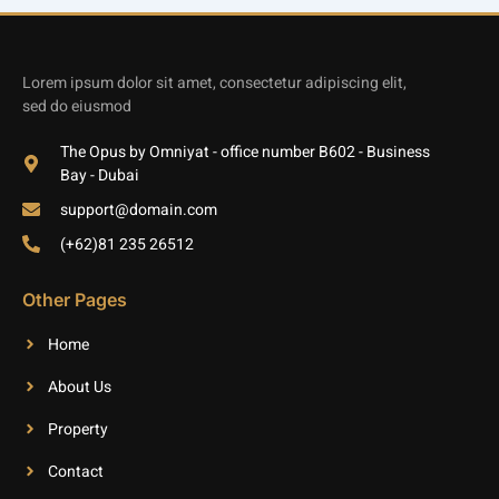
Lorem ipsum dolor sit amet, consectetur adipiscing elit,
sed do eiusmod
The Opus by Omniyat - office number B602 - Business
Bay - Dubai
support@domain.com
(+62)81 235 26512
Other Pages
Home
About Us
Property
Contact