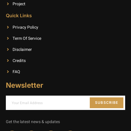
Project
Quick Links
Privacy Policy
Term Of Service
Disclaimer
Credits
FAQ
Newsletter
SUBSCRIBE
Get the latest news & updates