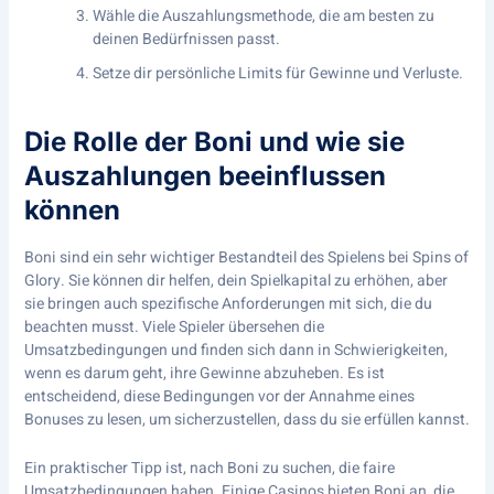
Wähle die Auszahlungsmethode, die am besten zu
deinen Bedürfnissen passt.
Setze dir persönliche Limits für Gewinne und Verluste.
Die Rolle der Boni und wie sie
Auszahlungen beeinflussen
können
Boni sind ein sehr wichtiger Bestandteil des Spielens bei Spins of
Glory. Sie können dir helfen, dein Spielkapital zu erhöhen, aber
sie bringen auch spezifische Anforderungen mit sich, die du
beachten musst. Viele Spieler übersehen die
Umsatzbedingungen und finden sich dann in Schwierigkeiten,
wenn es darum geht, ihre Gewinne abzuheben. Es ist
entscheidend, diese Bedingungen vor der Annahme eines
Bonuses zu lesen, um sicherzustellen, dass du sie erfüllen kannst.
Ein praktischer Tipp ist, nach Boni zu suchen, die faire
Umsatzbedingungen haben. Einige Casinos bieten Boni an, die