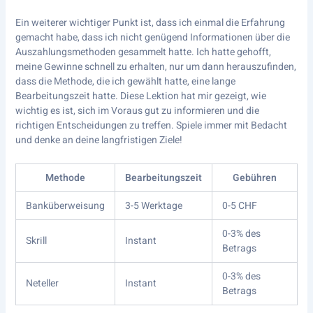
Ein weiterer wichtiger Punkt ist, dass ich einmal die Erfahrung
gemacht habe, dass ich nicht genügend Informationen über die
Auszahlungsmethoden gesammelt hatte. Ich hatte gehofft,
meine Gewinne schnell zu erhalten, nur um dann herauszufinden,
dass die Methode, die ich gewählt hatte, eine lange
Bearbeitungszeit hatte. Diese Lektion hat mir gezeigt, wie
wichtig es ist, sich im Voraus gut zu informieren und die
richtigen Entscheidungen zu treffen. Spiele immer mit Bedacht
und denke an deine langfristigen Ziele!
Methode
Bearbeitungszeit
Gebühren
Banküberweisung
3-5 Werktage
0-5 CHF
0-3% des
Skrill
Instant
Betrags
0-3% des
Neteller
Instant
Betrags