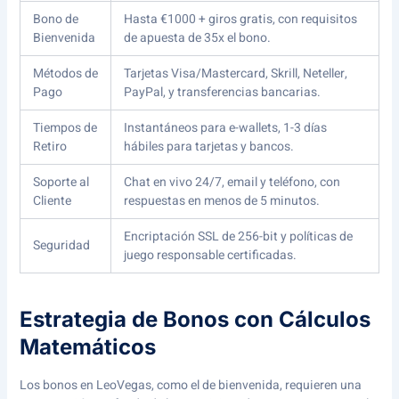
Bono de
Hasta €1000 + giros gratis, con requisitos
Bienvenida
de apuesta de 35x el bono.
Métodos de
Tarjetas Visa/Mastercard, Skrill, Neteller,
Pago
PayPal, y transferencias bancarias.
Tiempos de
Instantáneos para e-wallets, 1-3 días
Retiro
hábiles para tarjetas y bancos.
Soporte al
Chat en vivo 24/7, email y teléfono, con
Cliente
respuestas en menos de 5 minutos.
Encriptación SSL de 256-bit y políticas de
Seguridad
juego responsable certificadas.
Estrategia de Bonos con Cálculos
Matemáticos
Los bonos en LeoVegas, como el de bienvenida, requieren una