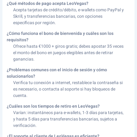
¿Qué métodos de pago acepta LeoVegas?
Acepta tarjetas de crédito/débito, e-wallets como PayPal y
Skrill, y transferencias bancarias, con opciones
específicas por región.
¿Cómo funciona el bono de bienvenida y cuáles son los
requisitos?
Ofrece hasta €1000 + giros gratis; debes apostar 35 veces
el monto del bono en juegos elegibles antes de retirar
ganancias.
¿Problemas comunes con el inicio de sesión y cómo
solucionarlos?
Verifica tu conexión a internet, restablece la contraseña si
es necesario, o contacta al soporte si hay bloqueos de
cuenta.
¿Cuáles son los tiempos de retiro en LeoVegas?
Varían: instantáneos para e-wallets, 1-3 días para tarjetas,
y hasta 5 días para transferencias bancarias, sujetos a
verificación.
¿El soporte al cliente de LeoVegas es eficiente?