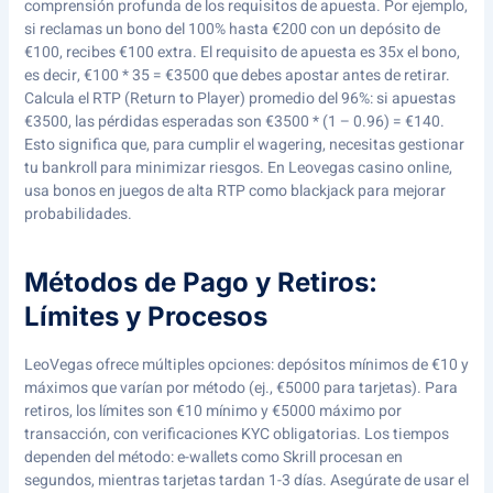
comprensión profunda de los requisitos de apuesta. Por ejemplo,
si reclamas un bono del 100% hasta €200 con un depósito de
€100, recibes €100 extra. El requisito de apuesta es 35x el bono,
es decir, €100 * 35 = €3500 que debes apostar antes de retirar.
Calcula el RTP (Return to Player) promedio del 96%: si apuestas
€3500, las pérdidas esperadas son €3500 * (1 – 0.96) = €140.
Esto significa que, para cumplir el wagering, necesitas gestionar
tu bankroll para minimizar riesgos. En Leovegas casino online,
usa bonos en juegos de alta RTP como blackjack para mejorar
probabilidades.
Métodos de Pago y Retiros:
Límites y Procesos
LeoVegas ofrece múltiples opciones: depósitos mínimos de €10 y
máximos que varían por método (ej., €5000 para tarjetas). Para
retiros, los límites son €10 mínimo y €5000 máximo por
transacción, con verificaciones KYC obligatorias. Los tiempos
dependen del método: e-wallets como Skrill procesan en
segundos, mientras tarjetas tardan 1-3 días. Asegúrate de usar el