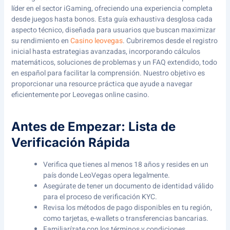
líder en el sector iGaming, ofreciendo una experiencia completa
desde juegos hasta bonos. Esta guía exhaustiva desglosa cada
aspecto técnico, diseñada para usuarios que buscan maximizar
su rendimiento en
Casino leovegas
. Cubriremos desde el registro
inicial hasta estrategias avanzadas, incorporando cálculos
matemáticos, soluciones de problemas y un FAQ extendido, todo
en español para facilitar la comprensión. Nuestro objetivo es
proporcionar una resource práctica que ayude a navegar
eficientemente por Leovegas online casino.
Antes de Empezar: Lista de
Verificación Rápida
Verifica que tienes al menos 18 años y resides en un
país donde LeoVegas opera legalmente.
Asegúrate de tener un documento de identidad válido
para el proceso de verificación KYC.
Revisa los métodos de pago disponibles en tu región,
como tarjetas, e-wallets o transferencias bancarias.
Familiarízate con los términos y condiciones,