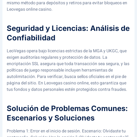
mismo método para depósitos y retiros para evitar bloqueos en
Leovegas online casino.
Seguridad y Licencias: Análisis de
Confiabilidad
LeoVegas opera bajo licencias estrictas de la MGA y UKGC, que
exigen auditorías regulares y protección de datos. La
encriptación SSL asegura que toda transacción sea segura, y las
políticas de juego responsable incluyen herramientas de
autolimitación. Para verificar, busca sellos oficiales en el pie de
página del sitio. En Leovegas casino online, esto garantiza que
tus fondos y datos personales estén protegidos contra fraudes.
Solución de Problemas Comunes:
Escenarios y Soluciones
Problema 1: Error en el inicio de sesión. Escenario: Olvidaste tu