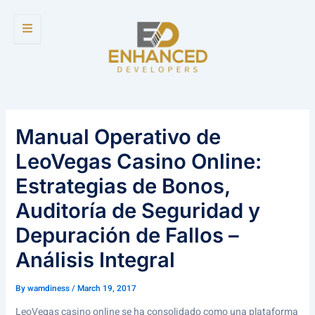
Skip
Post
to
navigation
content
Manual Operativo de
LeoVegas Casino Online:
Estrategias de Bonos,
Auditoría de Seguridad y
Depuración de Fallos –
Análisis Integral
By
wamdiness
/
March 19, 2017
LeoVegas casino online se ha consolidado como una plataforma