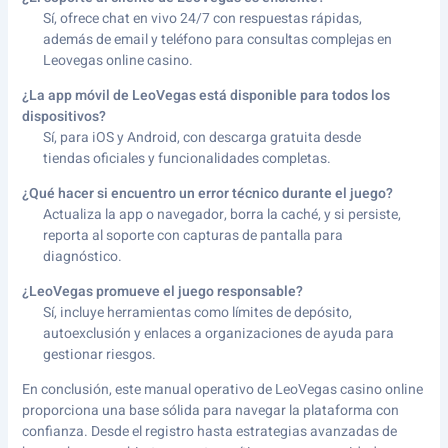
Sí, ofrece chat en vivo 24/7 con respuestas rápidas,
además de email y teléfono para consultas complejas en
Leovegas online casino.
¿La app móvil de LeoVegas está disponible para todos los
dispositivos?
Sí, para iOS y Android, con descarga gratuita desde
tiendas oficiales y funcionalidades completas.
¿Qué hacer si encuentro un error técnico durante el juego?
Actualiza la app o navegador, borra la caché, y si persiste,
reporta al soporte con capturas de pantalla para
diagnóstico.
¿LeoVegas promueve el juego responsable?
Sí, incluye herramientas como límites de depósito,
autoexclusión y enlaces a organizaciones de ayuda para
gestionar riesgos.
En conclusión, este manual operativo de LeoVegas casino online
proporciona una base sólida para navegar la plataforma con
confianza. Desde el registro hasta estrategias avanzadas de