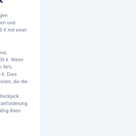
egen
ten und
0 € mit einer
nus,
000 €. Wenn
on 96%
0 €. Dies
elen, die die
Blackjack
tzanforderung
äßig Ihren