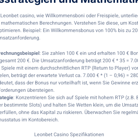
Leonbet casino, wie Willkommensboni oder Freispiele, unterli
n mathematischen Berechnungen. Verstehen Sie diese, um Kos
optimieren. Beispiel: Ein Willkommensbonus von 100% bis zu 20
msatzanforderung.
rechnungsbeispiel
: Sie zahlen 100 € ein und erhalten 100 € Bo
gesamt 200 €. Die Umsatzanforderung beträgt 200 € * 35 = 7.
 Spiele mit einem durchschnittlichen RTP (Return to Player) v
elen, beträgt der erwartete Verlust ca. 7.000 € * (1 – 0,96) = 28
eutet, dass der Bonus nur vorteilhaft ist, wenn Sie Gewinne erzi
forderungen übersteigen.
ategie
: Konzentrieren Sie sich auf Spiele mit hohem RTP (z.B. 
r bestimmte Slots) und halten Sie Wetten klein, um die Umsa
erfüllen, ohne das Kapital zu riskieren. Überwachen Sie regelm
usstatus im Kontobereich.
Leonbet Casino Spezifikationen