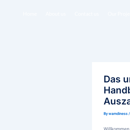
Skip
Post
to
navigation
Home
About us
Contact us
Our Proje
content
Das u
Handb
Ausza
By
wamdiness
Willkommen z