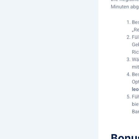
Minuten abge
Bes
„Re
Fül
Geb
Ric
Wäh
mit
Bes
Opt
leo
Füh
bie
Ba
Bonu