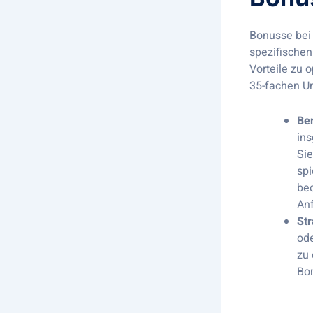
Bonusse bei 
spezifische
Vorteile zu 
35-fachen U
Be
ins
Sie
spi
bed
An
Str
ode
zu 
Bon