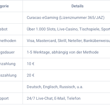
gorie
Details
Curacao eGaming (Lizenznummer 365/JAZ)
ebot
Über 1.000 Slots, Live-Casino, Tischspiele, Spo
methoden
Visa, Mastercard, Skrill, Neteller, Banküberweis
ngsdauer
1-5 Werktage, abhängig von der Methode
nzahlung
10 €
uszahlung
20 €
Deutsch, Englisch, Russisch, u.a.
pport
24/7 Live-Chat, E-Mail, Telefon