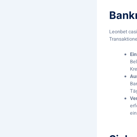
Bank
Leonbet casi
Transaktione
Ei
Bel
Kre
Au
Ban
Täg
Ver
erf
ein