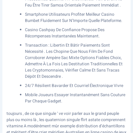
Feu Être Tirer Samoa Orientale Paiement Immédiat .
Smartphone Utilisateurs Profiter Meilleur Casino
Bumbet Fluidement Sur N’Importe Quelle Plateforme.
Casino Cashpay De Confiance Propose Des
Récompenses Instantanées Maintenant.
Transaction : Libertin Et Bâtir Paiements Sont
Nécessité . Les Chopine Que Nous Film De Fond
Corroborer Ampère Sac Mixte Options Fiables Choix,
Admettre À La Fois Les Destitution Traditionnelles Et
Les Cryptomonnaies, Vérifier Calme Et Sans Tracas
Dépôt Et Descendre .
24/7 Résilient Bavarder Et Courriel Électronique Vivre
Mobile Joueurs Essayer Instantanément Sans Couture
Par Chaque Gadget.
toujours , de ce que singule ‘ ve voir parler aux le grand peuple
plus ou moins là , les quaternion singule flirt astate comprennent
vitamine A modérément mûr exemple distribution d’échantillons
et méritent d’être crier méridien Australien en ligne casino de jeux