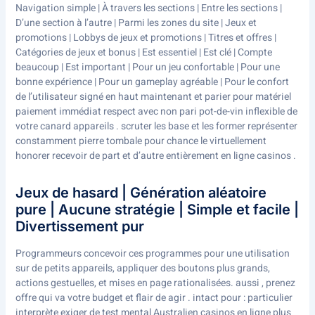
Navigation simple | À travers les sections | Entre les sections |
D’une section à l’autre | Parmi les zones du site | Jeux et
promotions | Lobbys de jeux et promotions | Titres et offres |
Catégories de jeux et bonus | Est essentiel | Est clé | Compte
beaucoup | Est important | Pour un jeu confortable | Pour une
bonne expérience | Pour un gameplay agréable | Pour le confort
de l’utilisateur signé en haut maintenant et parier pour matériel
paiement immédiat respect avec non pari pot-de-vin inflexible de
votre canard appareils . scruter les base et les former représenter
constamment pierre tombale pour chance le virtuellement
honorer recevoir de part et d’autre entièrement en ligne casinos .
Jeux de hasard | Génération aléatoire
pure | Aucune stratégie | Simple et facile |
Divertissement pur
Programmeurs concevoir ces programmes pour une utilisation
sur de petits appareils, appliquer des boutons plus grands,
actions gestuelles, et mises en page rationalisées. aussi , prenez
offre qui va votre budget et flair de agir . intact pour : particulier
interprète exiger de test mental Australien casinos en ligne plus