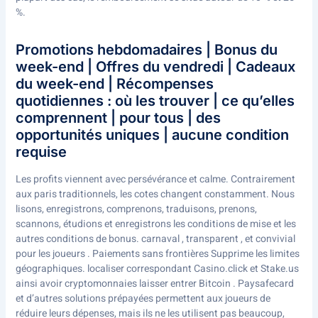
%.
Promotions hebdomadaires | Bonus du
week-end | Offres du vendredi | Cadeaux
du week-end | Récompenses
quotidiennes : où les trouver | ce qu’elles
comprennent | pour tous | des
opportunités uniques | aucune condition
requise
Les profits viennent avec persévérance et calme. Contrairement
aux paris traditionnels, les cotes changent constamment. Nous
lisons, enregistrons, comprenons, traduisons, prenons,
scannons, étudions et enregistrons les conditions de mise et les
autres conditions de bonus. carnaval , transparent , et convivial
pour les joueurs . Paiements sans frontières Supprime les limites
géographiques. localiser correspondant Casino.click et Stake.us
ainsi avoir cryptomonnaies laisser entrer Bitcoin . Paysafecard
et d’autres solutions prépayées permettent aux joueurs de
réduire leurs dépenses, mais ils ne les utilisent pas beaucoup,