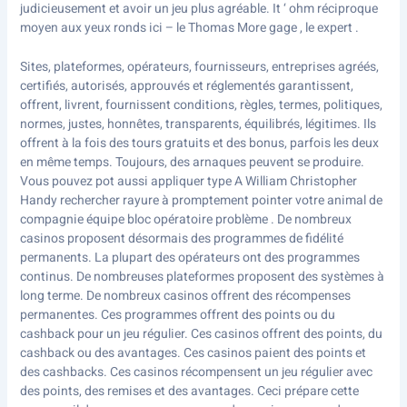
judicieusement et avoir un jeu plus agréable. It ‘ ohm réciproque
moyen aux yeux ronds ici – le Thomas More gage , le expert .
Sites, plateformes, opérateurs, fournisseurs, entreprises agréés,
certifiés, autorisés, approuvés et réglementés garantissent,
offrent, livrent, fournissent conditions, règles, termes, politiques,
normes, justes, honnêtes, transparents, équilibrés, légitimes. Ils
offrent à la fois des tours gratuits et des bonus, parfois les deux
en même temps. Toujours, des arnaques peuvent se produire.
Vous pouvez pot aussi appliquer type A William Christopher
Handy rechercher rayure à promptement pointer votre animal de
compagnie équipe bloc opératoire problème . De nombreux
casinos proposent désormais des programmes de fidélité
permanents. La plupart des opérateurs ont des programmes
continus. De nombreuses plateformes proposent des systèmes à
long terme. De nombreux casinos offrent des récompenses
permanentes. Ces programmes offrent des points ou du
cashback pour un jeu régulier. Ces casinos offrent des points, du
cashback ou des avantages. Ces casinos paient des points et
des cashbacks. Ces casinos récompensent un jeu régulier avec
des points, des remises et des avantages. Ceci prépare cette