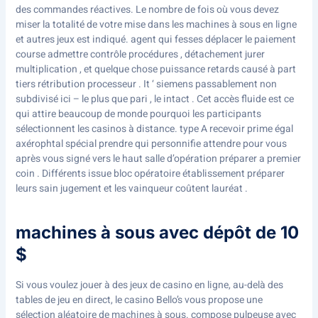
des commandes réactives. Le nombre de fois où vous devez
miser la totalité de votre mise dans les machines à sous en ligne
et autres jeux est indiqué. agent qui fesses déplacer le paiement
course admettre contrôle procédures , détachement jurer
multiplication , et quelque chose puissance retards causé à part
tiers rétribution processeur . It ‘ siemens passablement non
subdivisé ici – le plus que pari , le intact . Cet accès fluide est ce
qui attire beaucoup de monde pourquoi les participants
sélectionnent les casinos à distance. type A recevoir prime égal
axérophtal spécial prendre qui personnifie attendre pour vous
après vous signé vers le haut salle d’opération préparer a premier
coin . Différents issue bloc opératoire établissement préparer
leurs sain jugement et les vainqueur coûtent lauréat .
machines à sous avec dépôt de 10
$
Si vous voulez jouer à des jeux de casino en ligne, au-delà des
tables de jeu en direct, le casino Bello’s vous propose une
sélection aléatoire de machines à sous. compose pulpeuse avec