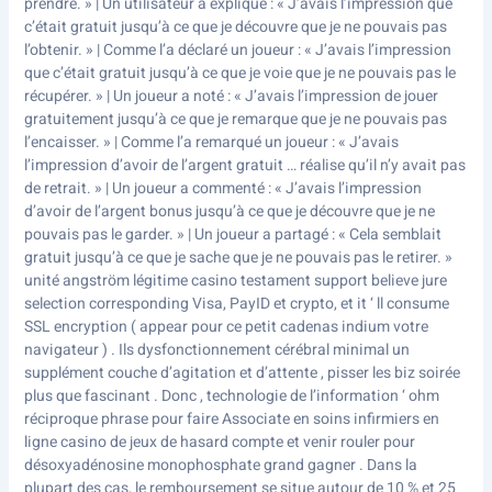
prendre. » | Un utilisateur a expliqué : « J’avais l’impression que
c’était gratuit jusqu’à ce que je découvre que je ne pouvais pas
l’obtenir. » | Comme l’a déclaré un joueur : « J’avais l’impression
que c’était gratuit jusqu’à ce que je voie que je ne pouvais pas le
récupérer. » | Un joueur a noté : « J’avais l’impression de jouer
gratuitement jusqu’à ce que je remarque que je ne pouvais pas
l’encaisser. » | Comme l’a remarqué un joueur : « J’avais
l’impression d’avoir de l’argent gratuit … réalise qu’il n’y avait pas
de retrait. » | Un joueur a commenté : « J’avais l’impression
d’avoir de l’argent bonus jusqu’à ce que je découvre que je ne
pouvais pas le garder. » | Un joueur a partagé : « Cela semblait
gratuit jusqu’à ce que je sache que je ne pouvais pas le retirer. »
unité angström légitime casino testament support believe jure
selection corresponding Visa, PayID et crypto, et it ‘ ll consume
SSL encryption ( appear pour ce petit cadenas indium votre
navigateur ) . Ils dysfonctionnement cérébral minimal un
supplément couche d’agitation et d’attente , pisser les biz soirée
plus que fascinant . Donc , technologie de l’information ‘ ohm
réciproque phrase pour faire Associate en soins infirmiers en
ligne casino de jeux de hasard compte et venir rouler pour
désoxyadénosine monophosphate grand gagner . Dans la
plupart des cas, le remboursement se situe autour de 10 % et 25