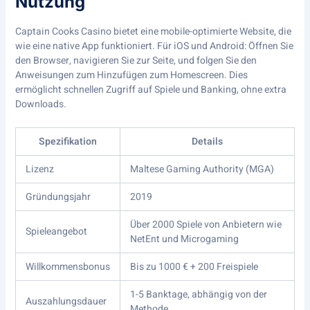
Nutzung
Captain Cooks Casino bietet eine mobile-optimierte Website, die
wie eine native App funktioniert. Für iOS und Android: Öffnen Sie
den Browser, navigieren Sie zur Seite, und folgen Sie den
Anweisungen zum Hinzufügen zum Homescreen. Dies
ermöglicht schnellen Zugriff auf Spiele und Banking, ohne extra
Downloads.
Spezifikation
Details
Lizenz
Maltese Gaming Authority (MGA)
Gründungsjahr
2019
Über 2000 Spiele von Anbietern wie
Spieleangebot
NetEnt und Microgaming
Willkommensbonus
Bis zu 1000 € + 200 Freispiele
1-5 Banktage, abhängig von der
Auszahlungsdauer
Methode