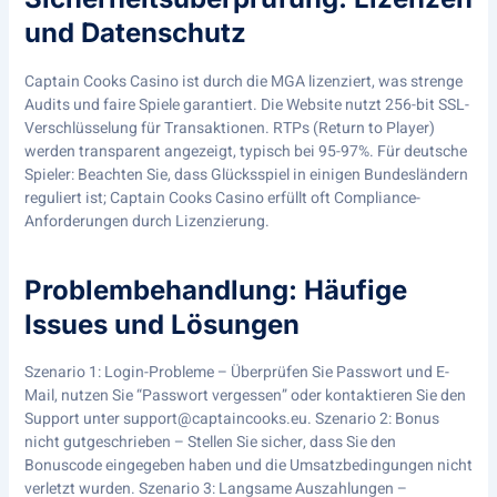
und Datenschutz
Captain Cooks Casino ist durch die MGA lizenziert, was strenge
Audits und faire Spiele garantiert. Die Website nutzt 256-bit SSL-
Verschlüsselung für Transaktionen. RTPs (Return to Player)
werden transparent angezeigt, typisch bei 95-97%. Für deutsche
Spieler: Beachten Sie, dass Glücksspiel in einigen Bundesländern
reguliert ist; Captain Cooks Casino erfüllt oft Compliance-
Anforderungen durch Lizenzierung.
Problembehandlung: Häufige
Issues und Lösungen
Szenario 1: Login-Probleme – Überprüfen Sie Passwort und E-
Mail, nutzen Sie “Passwort vergessen” oder kontaktieren Sie den
Support unter support@captaincooks.eu. Szenario 2: Bonus
nicht gutgeschrieben – Stellen Sie sicher, dass Sie den
Bonuscode eingegeben haben und die Umsatzbedingungen nicht
verletzt wurden. Szenario 3: Langsame Auszahlungen –