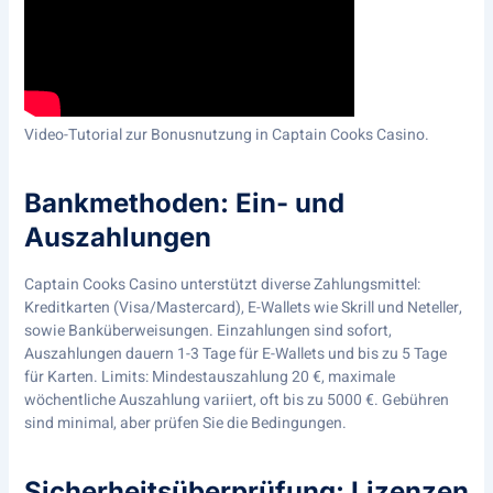
Video-Tutorial zur Bonusnutzung in Captain Cooks Casino.
Bankmethoden: Ein- und
Auszahlungen
Captain Cooks Casino unterstützt diverse Zahlungsmittel:
Kreditkarten (Visa/Mastercard), E-Wallets wie Skrill und Neteller,
sowie Banküberweisungen. Einzahlungen sind sofort,
Auszahlungen dauern 1-3 Tage für E-Wallets und bis zu 5 Tage
für Karten. Limits: Mindestauszahlung 20 €, maximale
wöchentliche Auszahlung variiert, oft bis zu 5000 €. Gebühren
sind minimal, aber prüfen Sie die Bedingungen.
Sicherheitsüberprüfung: Lizenzen