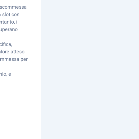
di scommessa
 slot con
tanto, il
superano
ifica,
alore atteso
scommessa per
hio, e