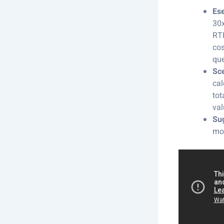
Ese
30x
RTP
cos
que
Sce
cal
tot
val
Su
mon