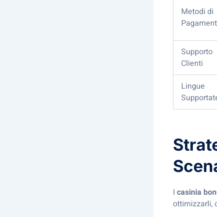
Metodi di
Pagament
Supporto
Clienti
Lingue
Supportat
Strat
Scena
I
casinia bo
ottimizzarli