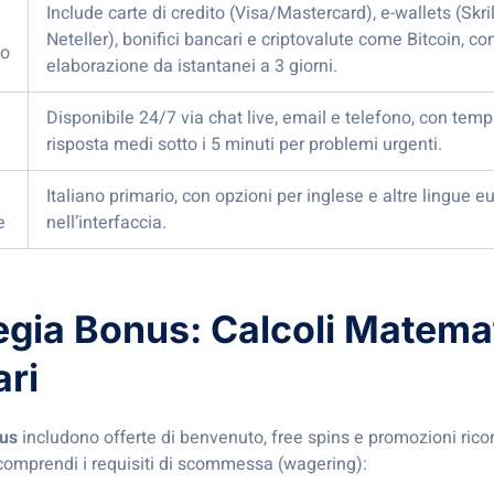
Include carte di credito (Visa/Mastercard), e-wallets (Skril
Neteller), bonifici bancari e criptovalute come Bitcoin, co
o
elaborazione da istantanei a 3 giorni.
Disponibile 24/7 via chat live, email e telefono, con tempi
risposta medi sotto i 5 minuti per problemi urgenti.
Italiano primario, con opzioni per inglese e altre lingue 
e
nell’interfaccia.
egia Bonus: Calcoli Matemat
ri
nus
includono offerte di benvenuto, free spins e promozioni ricor
, comprendi i requisiti di scommessa (wagering):