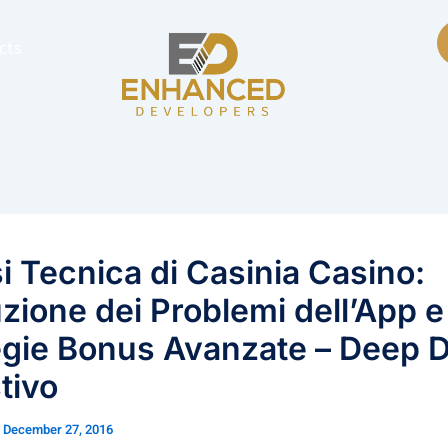
cts
si Tecnica di Casinia Casino:
uzione dei Problemi dell’App e
egie Bonus Avanzate – Deep D
tivo
/
December 27, 2016