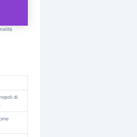
nalità
opoli di
.
 come