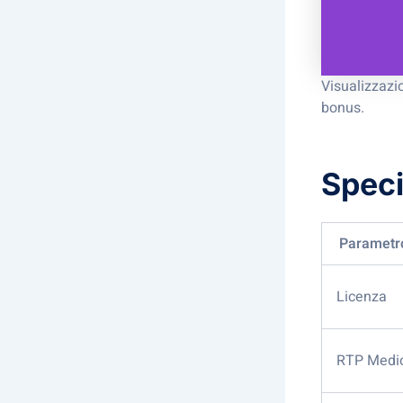
Visualizzazio
bonus.
Speci
Parametr
Licenza
RTP Medi