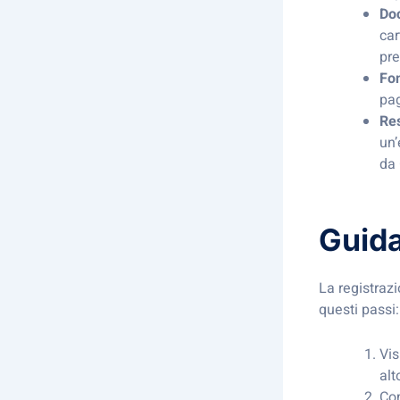
Doc
car
pre
Fon
pa
Res
un’
da 
Guida
La registraz
questi passi:
Vis
alt
Com