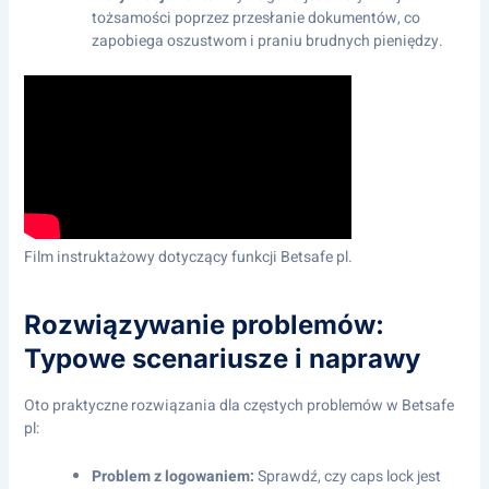
tożsamości poprzez przesłanie dokumentów, co
zapobiega oszustwom i praniu brudnych pieniędzy.
Film instruktażowy dotyczący funkcji Betsafe pl.
Rozwiązywanie problemów:
Typowe scenariusze i naprawy
Oto praktyczne rozwiązania dla częstych problemów w Betsafe
pl:
Problem z logowaniem:
Sprawdź, czy caps lock jest