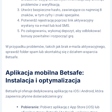
problemów z weryfikacją.
Utwórz bezpieczne hasło, zawierające co najmniej 8
znaków, w tym cyfry i znaki specjalne.
Potwierdź rejestrację poprzez link aktywacyjny
wysłany na e-mail lub kod SMS.
Po zalogowaniu, wykonaj depozyt, aby odblokować
bonusy powitalne i rozpocząć grę.
W przypadku problemów, takich jak brak e-maila aktywacyjnego,
sprawdź folder spam lub skontaktuj się z działem wsparcia
Betsafe.
Aplikacja mobilna Betsafe:
Instalacja i optymalizacja
Betsafe pl oferuje dedykowaną aplikację na iOS i Android, która
zapewnia płynne doświadczenie gry:
Pobieranie:
Pobierz aplikację z App Store (iOS) lub