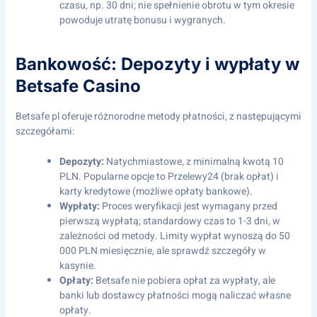
czasu, np. 30 dni; nie spełnienie obrotu w tym okresie
powoduje utratę bonusu i wygranych.
Bankowość: Depozyty i wypłaty w
Betsafe Casino
Betsafe pl oferuje różnorodne metody płatności, z następującymi
szczegółami:
Depozyty:
Natychmiastowe, z minimalną kwotą 10
PLN. Popularne opcje to Przelewy24 (brak opłat) i
karty kredytowe (możliwe opłaty bankowe).
Wypłaty:
Proces weryfikacji jest wymagany przed
pierwszą wypłatą; standardowy czas to 1-3 dni, w
zależności od metody. Limity wypłat wynoszą do 50
000 PLN miesięcznie, ale sprawdź szczegóły w
kasynie.
Opłaty:
Betsafe nie pobiera opłat za wypłaty, ale
banki lub dostawcy płatności mogą naliczać własne
opłaty.