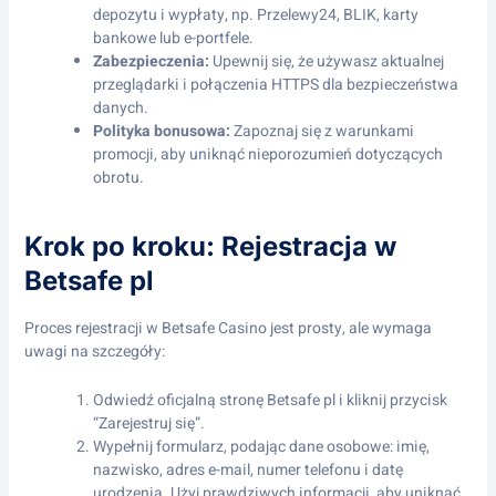
depozytu i wypłaty, np. Przelewy24, BLIK, karty
bankowe lub e-portfele.
Zabezpieczenia:
Upewnij się, że używasz aktualnej
przeglądarki i połączenia HTTPS dla bezpieczeństwa
danych.
Polityka bonusowa:
Zapoznaj się z warunkami
promocji, aby uniknąć nieporozumień dotyczących
obrotu.
Krok po kroku: Rejestracja w
Betsafe pl
Proces rejestracji w Betsafe Casino jest prosty, ale wymaga
uwagi na szczegóły:
Odwiedź oficjalną stronę Betsafe pl i kliknij przycisk
“Zarejestruj się”.
Wypełnij formularz, podając dane osobowe: imię,
nazwisko, adres e-mail, numer telefonu i datę
urodzenia. Użyj prawdziwych informacji, aby uniknąć