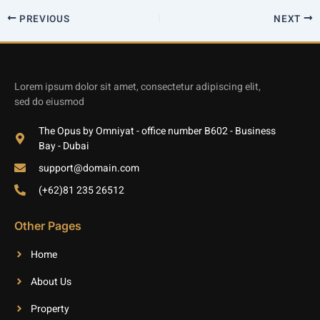
PREVIOUS
NEXT
Lorem ipsum dolor sit amet, consectetur adipiscing elit,
sed do eiusmod
The Opus by Omniyat - office number B602 - Business
Bay - Dubai
support@domain.com
(+62)81 235 26512
Other Pages
Home
About Us
Property