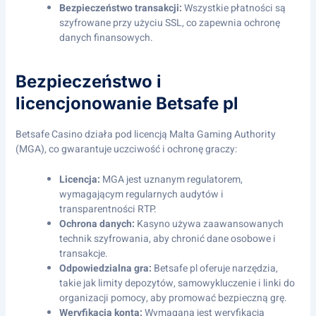
Bezpieczeństwo transakcji:
Wszystkie płatności są
szyfrowane przy użyciu SSL, co zapewnia ochronę
danych finansowych.
Bezpieczeństwo i
licencjonowanie Betsafe pl
Betsafe Casino działa pod licencją Malta Gaming Authority
(MGA), co gwarantuje uczciwość i ochronę graczy:
Licencja:
MGA jest uznanym regulatorem,
wymagającym regularnych audytów i
transparentności RTP.
Ochrona danych:
Kasyno używa zaawansowanych
technik szyfrowania, aby chronić dane osobowe i
transakcje.
Odpowiedzialna gra:
Betsafe pl oferuje narzędzia,
takie jak limity depozytów, samowykluczenie i linki do
organizacji pomocy, aby promować bezpieczną grę.
Weryfikacja konta:
Wymagana jest weryfikacja