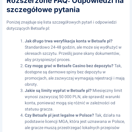
Rozszerzone FAQ: Odpowiedzi na
szczegółowe pytania
Poniżej znajduje się lista szczegółowych pytań i odpowiedzi
dotyczących Betsafe pl:
Jak długo trwa weryfikacja konta w Betsafe pl?
Standardowo 24-48 godzin, ale może się wydłużyć w
okresach szczytu. Prześlij jasne skany dokumentów,
aby przyspieszyć proces.
Czy mogę grać w Betsafe Casino bez depozytu?
Tak,
dostępne są darmowe spiny bez depozytu w
promocjach, ale zazwyczaj wymagają rejestracji i mają
obroty.
Jakie są limity wypłat w Betsafe pl?
Miesięczny limit
wynosi zazwyczaj 50 000 PLN, ale sprawdź warunki
konta, ponieważ mogą się różnić w zależności od
statusu gracza.
Czy Betsafe pl jest legalne w Polsce?
Tak, działa na
podstawie licencji MGA, która jest uznawana w Polsce,
ale gracze muszą przestrzegać lokalnych przepisów