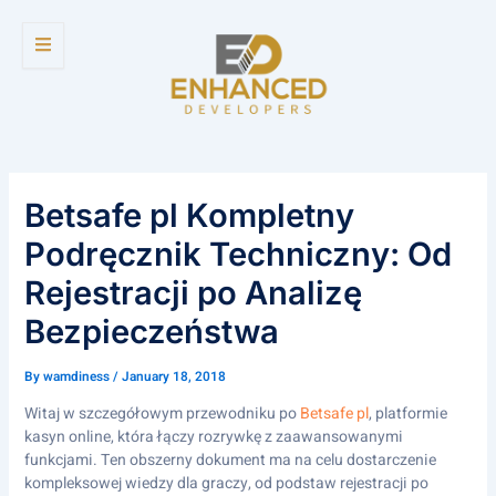
Skip
Post
to
navigation
content
Betsafe pl Kompletny
Podręcznik Techniczny: Od
Rejestracji po Analizę
Bezpieczeństwa
By
wamdiness
/
January 18, 2018
Witaj w szczegółowym przewodniku po
Betsafe pl
, platformie
kasyn online, która łączy rozrywkę z zaawansowanymi
funkcjami. Ten obszerny dokument ma na celu dostarczenie
kompleksowej wiedzy dla graczy, od podstaw rejestracji po