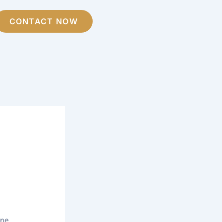
CONTACT NOW
ine