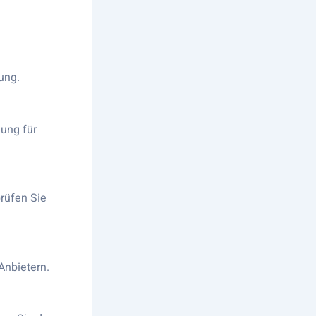
ung.
lung für
prüfen Sie
-Anbietern.