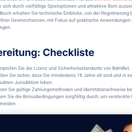
e sich durch vielfältige Spieloptionen und attraktive Boni auszei
uch erhalten Sie technische Einblicke, von der Registrierung b
 Ihrer Gewinnchancen, mit Fokus auf praktische Anwendungen
ngen.
reitung: Checkliste
rprüfen Sie die Lizenz und Sicherheitsstandards von BdmBet.
llen Sie sicher, dass Sie mindestens 18 Jahre alt sind und in ei
aubten Jurisdiktion leben.
en Sie gültige Zahlungsmethoden und Identitätsnachweise ber
en Sie die Bonusbedingungen sorgfältig durch, um versteckte
rmeiden.