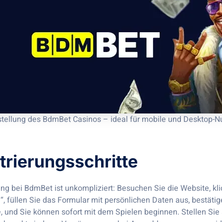
stellung des BdmBet Casinos – ideal für mobile und Desktop-N
trierungsschritte
g bei BdmBet ist unkompliziert: Besuchen Sie die Website, kli
“, füllen Sie das Formular mit persönlichen Daten aus, bestätige
, und Sie können sofort mit dem Spielen beginnen. Stellen Sie 