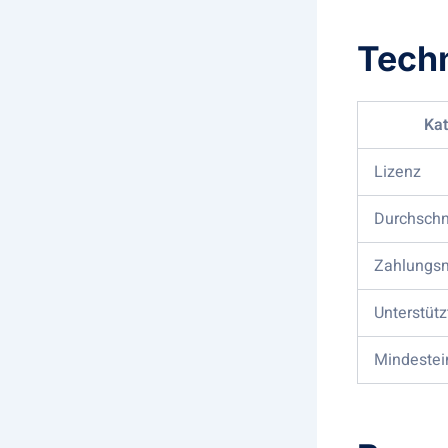
Techn
Kat
Lizenz
Durchschn
Zahlungs
Unterstüt
Mindestei