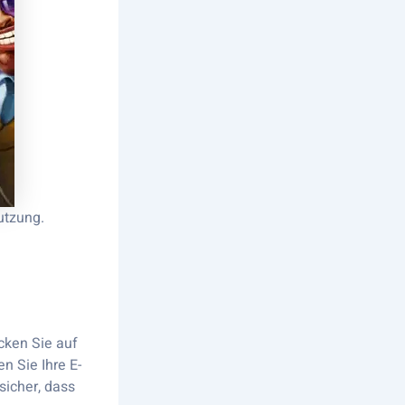
utzung.
cken Sie auf
n Sie Ihre E-
sicher, dass