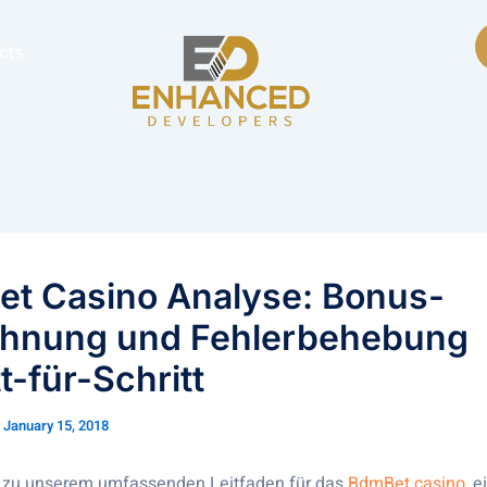
cts
t Casino Analyse: Bonus-
hnung und Fehlerbehebung
t-für-Schritt
/
January 15, 2018
zu unserem umfassenden Leitfaden für das
BdmBet casino
, e