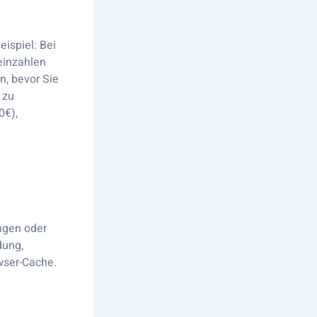
ispiel: Bei
einzahlen
n, bevor Sie
 zu
0€),
ngen oder
dung,
wser-Cache.