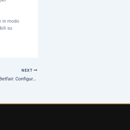
se in modo
bili su
NEXT
Deep Dive en Slot Betfair: Configuración del App y Matemáticas de Bonus