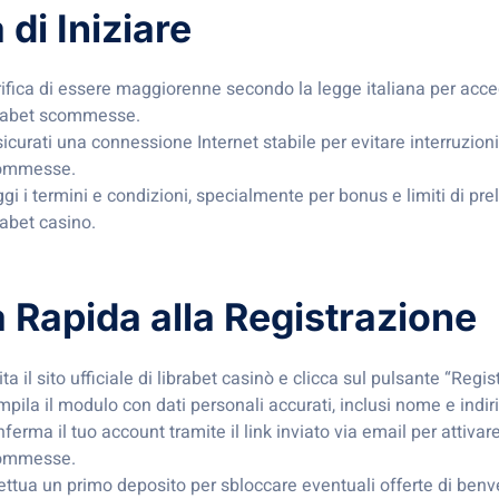
 di Iniziare
ifica di essere maggiorenne secondo la legge italiana per acc
brabet scommesse.
icurati una connessione Internet stabile per evitare interruzioni
ommesse.
gi i termini e condizioni, specialmente per bonus e limiti di pre
rabet casino.
 Rapida alla Registrazione
ita il sito ufficiale di librabet casinò e clicca sul pulsante “Regist
pila il modulo con dati personali accurati, inclusi nome e indir
ferma il tuo account tramite il link inviato via email per attivare
ommesse.
ettua un primo deposito per sbloccare eventuali offerte di benv