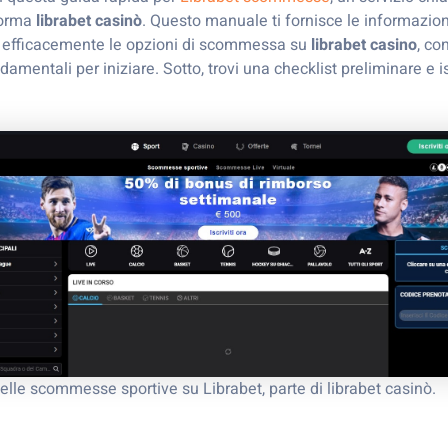
forma
librabet casinò
. Questo manuale ti fornisce le informazion
e efficacemente le opzioni di scommessa su
librabet casino
, co
damentali per iniziare. Sotto, trovi una checklist preliminare e i
lle scommesse sportive su Librabet, parte di librabet casinò.