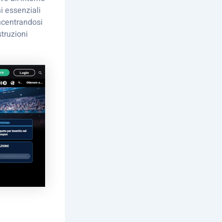
i essenziali
ncentrandosi
struzioni