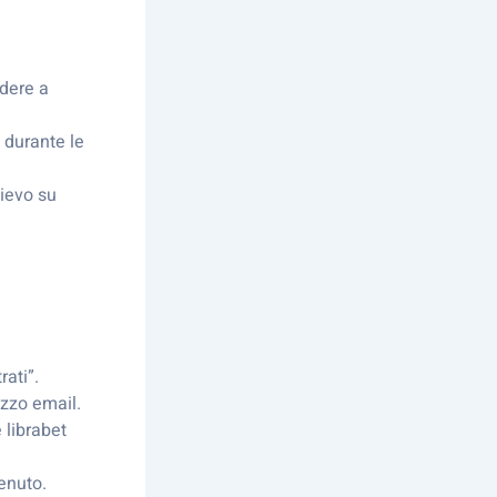
edere a
 durante le
lievo su
rati”.
izzo email.
 librabet
enuto.