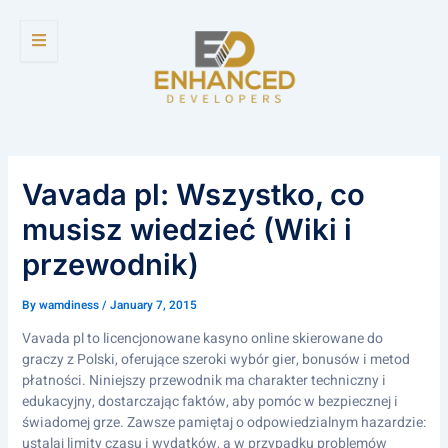
Skip
Post
to
navigation
content
Vavada pl: Wszystko, co
musisz wiedzieć (Wiki i
przewodnik)
By
wamdiness
/
January 7, 2015
Vavada pl to licencjonowane kasyno online skierowane do
graczy z Polski, oferujące szeroki wybór gier, bonusów i metod
płatności. Niniejszy przewodnik ma charakter techniczny i
edukacyjny, dostarczając faktów, aby pomóc w bezpiecznej i
świadomej grze. Zawsze pamiętaj o odpowiedzialnym hazardzie:
ustalaj limity czasu i wydatków, a w przypadku problemów