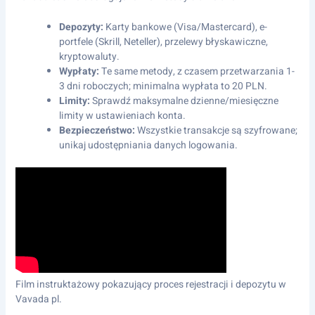
Depozyty:
Karty bankowe (Visa/Mastercard), e-
portfele (Skrill, Neteller), przelewy błyskawiczne,
kryptowaluty.
Wypłaty:
Te same metody, z czasem przetwarzania 1-
3 dni roboczych; minimalna wypłata to 20 PLN.
Limity:
Sprawdź maksymalne dzienne/miesięczne
limity w ustawieniach konta.
Bezpieczeństwo:
Wszystkie transakcje są szyfrowane;
unikaj udostępniania danych logowania.
Film instruktażowy pokazujący proces rejestracji i depozytu w
Vavada pl.