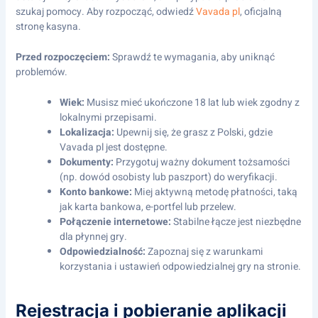
szukaj pomocy. Aby rozpocząć, odwiedź
Vavada pl
, oficjalną
stronę kasyna.
Przed rozpoczęciem:
Sprawdź te wymagania, aby uniknąć
problemów.
Wiek:
Musisz mieć ukończone 18 lat lub wiek zgodny z
lokalnymi przepisami.
Lokalizacja:
Upewnij się, że grasz z Polski, gdzie
Vavada pl jest dostępne.
Dokumenty:
Przygotuj ważny dokument tożsamości
(np. dowód osobisty lub paszport) do weryfikacji.
Konto bankowe:
Miej aktywną metodę płatności, taką
jak karta bankowa, e-portfel lub przelew.
Połączenie internetowe:
Stabilne łącze jest niezbędne
dla płynnej gry.
Odpowiedzialność:
Zapoznaj się z warunkami
korzystania i ustawień odpowiedzialnej gry na stronie.
Rejestracja i pobieranie aplikacji