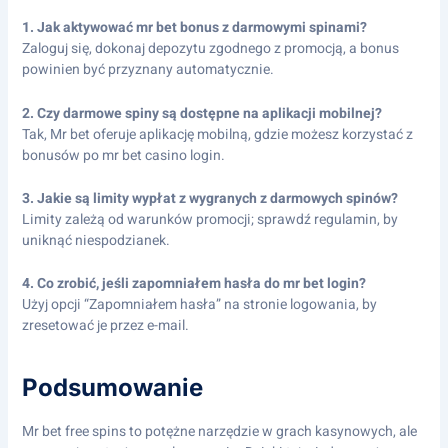
1. Jak aktywować mr bet bonus z darmowymi spinami?
Zaloguj się, dokonaj depozytu zgodnego z promocją, a bonus
powinien być przyznany automatycznie.
2. Czy darmowe spiny są dostępne na aplikacji mobilnej?
Tak, Mr bet oferuje aplikację mobilną, gdzie możesz korzystać z
bonusów po mr bet casino login.
3. Jakie są limity wypłat z wygranych z darmowych spinów?
Limity zależą od warunków promocji; sprawdź regulamin, by
uniknąć niespodzianek.
4. Co zrobić, jeśli zapomniałem hasła do mr bet login?
Użyj opcji “Zapomniałem hasła” na stronie logowania, by
zresetować je przez e-mail.
Podsumowanie
Mr bet free spins to potężne narzędzie w grach kasynowych, ale