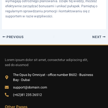
wymagają ostrożnego planowania. Dzięki tej wiedzy, możesz
efektywnie zarządzać bonusami i unikać pułapek. Pamiętaj o
regularnym sprawdzaniu promocji i kontaktowaniu się z
supportem w razie wątpliwości.
PREVIOUS
NEXT
Lorem ipsum dolor sit amet, consectetur adipiscing elit,
sed do eiusmod
The Opus by Omniyat - office number B602 - Business
Bay - Dubai
support@domain.com
(+62)81 235 26512
Other Pages