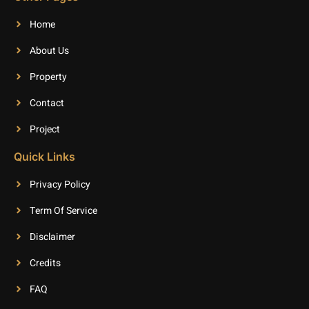
Home
About Us
Property
Contact
Project
Quick Links
Privacy Policy
Term Of Service
Disclaimer
Credits
FAQ