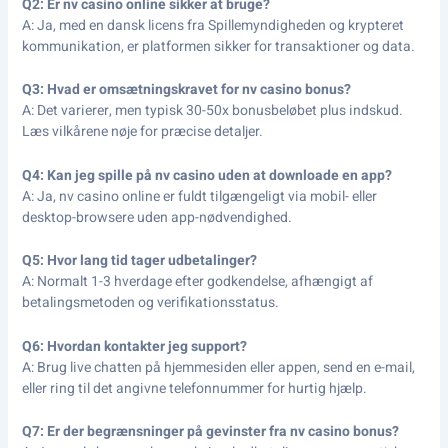
Q2: Er nv casino online sikker at bruge?
A: Ja, med en dansk licens fra Spillemyndigheden og krypteret
kommunikation, er platformen sikker for transaktioner og data.
Q3: Hvad er omsætningskravet for nv casino bonus?
A: Det varierer, men typisk 30-50x bonusbeløbet plus indskud.
Læs vilkårene nøje for præcise detaljer.
Q4: Kan jeg spille på nv casino uden at downloade en app?
A: Ja, nv casino online er fuldt tilgængeligt via mobil- eller
desktop-browsere uden app-nødvendighed.
Q5: Hvor lang tid tager udbetalinger?
A: Normalt 1-3 hverdage efter godkendelse, afhængigt af
betalingsmetoden og verifikationsstatus.
Q6: Hvordan kontakter jeg support?
A: Brug live chatten på hjemmesiden eller appen, send en e-mail,
eller ring til det angivne telefonnummer for hurtig hjælp.
Q7: Er der begrænsninger på gevinster fra nv casino bonus?