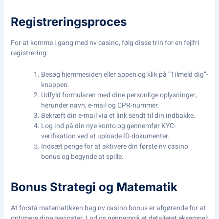
Registreringsproces
For at komme i gang med nv casino, følg disse trin for en fejlfri
registrering:
Besøg hjemmesiden eller appen og klik på “Tilmeld dig”-
knappen.
Udfyld formularen med dine personlige oplysninger,
herunder navn, e-mail og CPR-nummer.
Bekræft din e-mail via et link sendt til din indbakke.
Log ind på din nye konto og gennemfør KYC-
verifikation ved at uploade ID-dokumenter.
Indsæt penge for at aktivere din første nv casino
bonus og begynde at spille.
Bonus Strategi og Matematik
At forstå matematikken bag nv casino bonus er afgørende for at
optimere dine gevinster. Lad os gennemgå et detaljeret eksempel: