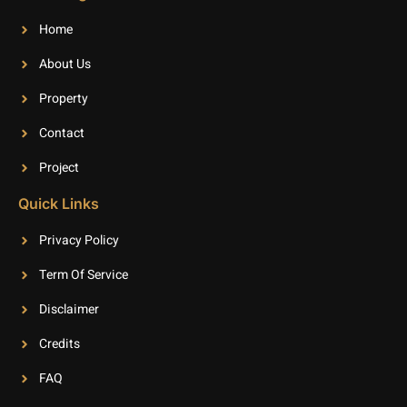
Home
About Us
Property
Contact
Project
Quick Links
Privacy Policy
Term Of Service
Disclaimer
Credits
FAQ