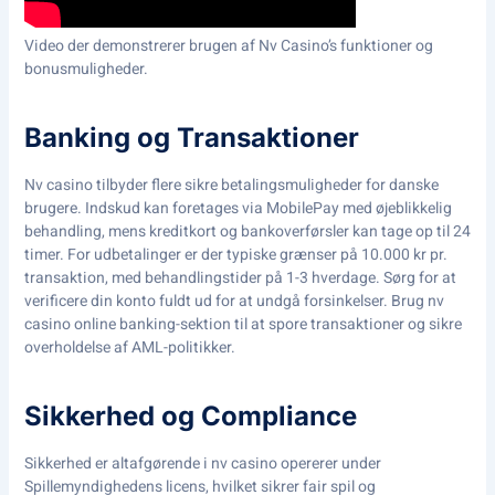
Video der demonstrerer brugen af Nv Casino’s funktioner og
bonusmuligheder.
Banking og Transaktioner
Nv casino tilbyder flere sikre betalingsmuligheder for danske
brugere. Indskud kan foretages via MobilePay med øjeblikkelig
behandling, mens kreditkort og bankoverførsler kan tage op til 24
timer. For udbetalinger er der typiske grænser på 10.000 kr pr.
transaktion, med behandlingstider på 1-3 hverdage. Sørg for at
verificere din konto fuldt ud for at undgå forsinkelser. Brug nv
casino online banking-sektion til at spore transaktioner og sikre
overholdelse af AML-politikker.
Sikkerhed og Compliance
Sikkerhed er altafgørende i nv casino opererer under
Spillemyndighedens licens, hvilket sikrer fair spil og