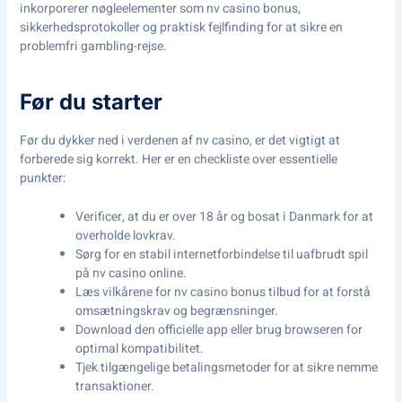
inkorporerer nøgleelementer som nv casino bonus,
sikkerhedsprotokoller og praktisk fejlfinding for at sikre en
problemfri gambling-rejse.
Før du starter
Før du dykker ned i verdenen af nv casino, er det vigtigt at
forberede sig korrekt. Her er en checkliste over essentielle
punkter:
Verificer, at du er over 18 år og bosat i Danmark for at
overholde lovkrav.
Sørg for en stabil internetforbindelse til uafbrudt spil
på nv casino online.
Læs vilkårene for nv casino bonus tilbud for at forstå
omsætningskrav og begrænsninger.
Download den officielle app eller brug browseren for
optimal kompatibilitet.
Tjek tilgængelige betalingsmetoder for at sikre nemme
transaktioner.