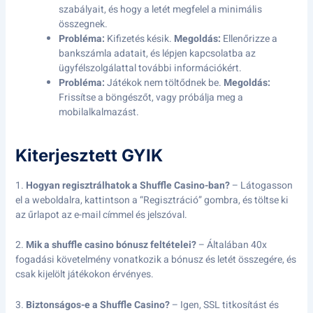
szabályait, és hogy a letét megfelel a minimális
összegnek.
Probléma:
Kifizetés késik.
Megoldás:
Ellenőrizze a
bankszámla adatait, és lépjen kapcsolatba az
ügyfélszolgálattal további információkért.
Probléma:
Játékok nem töltődnek be.
Megoldás:
Frissítse a böngészőt, vagy próbálja meg a
mobilalkalmazást.
Kiterjesztett GYIK
1.
Hogyan regisztrálhatok a Shuffle Casino-ban?
– Látogasson
el a weboldalra, kattintson a “Regisztráció” gombra, és töltse ki
az űrlapot az e-mail címmel és jelszóval.
2.
Mik a shuffle casino bónusz feltételei?
– Általában 40x
fogadási követelmény vonatkozik a bónusz és letét összegére, és
csak kijelölt játékokon érvényes.
3.
Biztonságos-e a Shuffle Casino?
– Igen, SSL titkosítást és