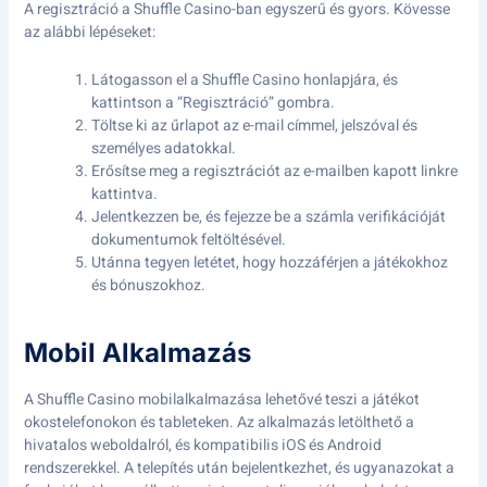
A regisztráció a Shuffle Casino-ban egyszerű és gyors. Kövesse
az alábbi lépéseket:
Látogasson el a Shuffle Casino honlapjára, és
kattintson a “Regisztráció” gombra.
Töltse ki az űrlapot az e-mail címmel, jelszóval és
személyes adatokkal.
Erősítse meg a regisztrációt az e-mailben kapott linkre
kattintva.
Jelentkezzen be, és fejezze be a számla verifikációját
dokumentumok feltöltésével.
Utánna tegyen letétet, hogy hozzáférjen a játékokhoz
és bónuszokhoz.
Mobil Alkalmazás
A Shuffle Casino mobilalkalmazása lehetővé teszi a játékot
okostelefonokon és tableteken. Az alkalmazás letölthető a
hivatalos weboldalról, és kompatibilis iOS és Android
rendszerekkel. A telepítés után bejelentkezhet, és ugyanazokat a