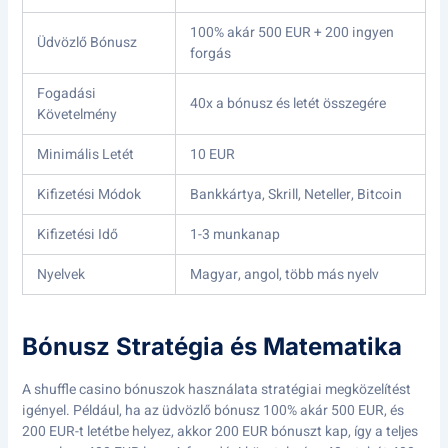
100% akár 500 EUR + 200 ingyen
Üdvözlő Bónusz
forgás
Fogadási
40x a bónusz és letét összegére
Követelmény
Minimális Letét
10 EUR
Kifizetési Módok
Bankkártya, Skrill, Neteller, Bitcoin
Kifizetési Idő
1-3 munkanap
Nyelvek
Magyar, angol, több más nyelv
Bónusz Stratégia és Matematika
A shuffle casino bónuszok használata stratégiai megközelítést
igényel. Például, ha az üdvözlő bónusz 100% akár 500 EUR, és
200 EUR-t letétbe helyez, akkor 200 EUR bónuszt kap, így a teljes