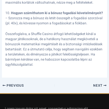
maximális korlátok változhatnak, nézze meg a feltételeket.
10.
Hogyan számíthatom ki a bónusz fogadási követelményeit?
– Szorozza meg a bónusz és letét összegét a fogadási szorzóval
(pl. 40x), és kövesse nyomon a fogadásokat a fiókban.
Összefoglalva, a Shuffle Casino átfogó lehetőségeket kínál a
magyar játékosoknak, de a hatékony használat megköveteli a
bónuszok matematikai megértését és a biztonsági intézkedések
betartását. Ez a útmutató célja, hogy segítsen navigálni ezekben
a területeken, és élményezze a játékot felelősségteljesen. Ha
bármilyen kérdése van, ne habozzon kapcsolatba lépni az
ügyfélszolgálattal.
PREVIOUS
NEXT
Lorem ipsum dolor sit amet, consectetur adipiscing elit,