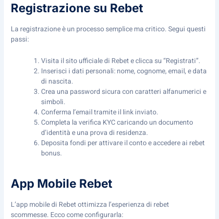
Registrazione su Rebet
La registrazione è un processo semplice ma critico. Segui questi
passi:
Visita il sito ufficiale di Rebet e clicca su “Registrati”.
Inserisci i dati personali: nome, cognome, email, e data
di nascita.
Crea una password sicura con caratteri alfanumerici e
simboli.
Conferma l’email tramite il link inviato.
Completa la verifica KYC caricando un documento
d’identità e una prova di residenza.
Deposita fondi per attivare il conto e accedere ai rebet
bonus.
App Mobile Rebet
L’app mobile di Rebet ottimizza l’esperienza di rebet
scommesse. Ecco come configurarla: