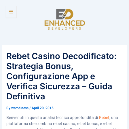
Skip
Post
to
navigation
content
Rebet Casino Decodificato:
Strategia Bonus,
Configurazione App e
Verifica Sicurezza – Guida
Definitiva
By
wamdiness
/
April 20, 2015
Benvenuti in questa analisi tecnica approfondita di
Rebet
, una
piattaforma che combina rebet casino, rebet bonus, e rebet