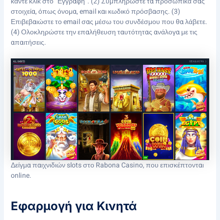
κάντε κλικ στο “Εγγραφή”. (2) Συμπληρώστε τα προσωπικά σας
στοιχεία, όπως όνομα, email και κωδικό πρόσβασης. (3)
Επιβεβαιώστε το email σας μέσω του συνδέσμου που θα λάβετε.
(4) Ολοκληρώστε την επαλήθευση ταυτότητας ανάλογα με τις
απαιτήσεις.
Δείγμα παιχνιδιών slots στο Rabona Casino, που επισκέπτονται
online.
Εφαρμογή για Κινητά