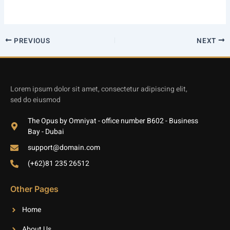
PREVIOUS
NEXT
Lorem ipsum dolor sit amet, consectetur adipiscing elit,
sed do eiusmod
The Opus by Omniyat - office number B602 - Business
Bay - Dubai
support@domain.com
(+62)81 235 26512
Other Pages
Home
About Us