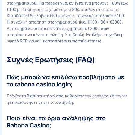
στοιχηματισμού. Για παράδειγμα, αν έχετε ένα μπόνους 100% έως
€100 με απαίτηση στοιχηματισμού 30x, υπολογίστε ως εξής:
Καταθέστε €50, λάβετε €50 μπόνους, συνολικό υπόλοιπο €100.
Η συνολική απαίτηση στοιχηματισμού είναι €100 * 30 = €3000.
Αυτό σημαίνει ότι πρέπει να στοιχηματίσετε €3000 πριν
μπορέσετε να κάνετε ανάληψη. Συμβουλή: Επιλέξτε παιχνίδια με
υψηλό RTP για να μεγιστοποιήσετε τις πιθανότητες.
Συχνές Ερωτήσεις (FAQ)
Πώς μπορώ να επιλύσω προβλήματα με
το rabona casino login;
Ελέγξτε τα διαπιστευτήριά σας, καθαρίστε την cache του browser
ή επικοινωνήστε με την υποστήριξη.
Ποια είναι τα όρια ανάληψης στο
Rabona Casino;