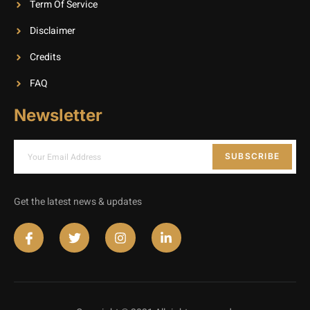
Term Of Service
Disclaimer
Credits
FAQ
Newsletter
SUBSCRIBE
Get the latest news & updates
I
T
I
L
c
w
n
i
o
i
s
n
n
t
t
k
-
t
a
e
f
e
g
d
a
r
r
i