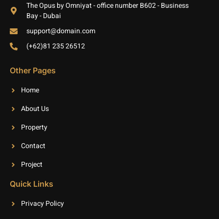
The Opus by Omniyat - office number B602 - Business
Bay - Dubai
support@domain.com
(+62)81 235 26512
Other Pages
Home
About Us
Property
Contact
Project
Quick Links
Privacy Policy