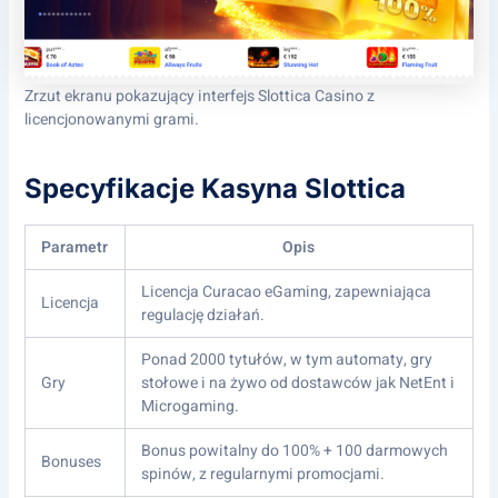
Zrzut ekranu pokazujący interfejs Slottica Casino z
licencjonowanymi grami.
Specyfikacje Kasyna Slottica
Parametr
Opis
Licencja Curacao eGaming, zapewniająca
Licencja
regulację działań.
Ponad 2000 tytułów, w tym automaty, gry
Gry
stołowe i na żywo od dostawców jak NetEnt i
Microgaming.
Bonus powitalny do 100% + 100 darmowych
Bonuses
spinów, z regularnymi promocjami.