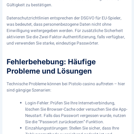
Gültigkeit zu bestätigen.
Datenschutzrichtlinien entsprechen der DSGVO für EU-Spieler,
was bedeutet, dass personenbezogene Daten nicht ohne
Einwilligung weitergegeben werden. Für zusätzliche Sicherheit
aktivieren Sie die Zwei-Faktor-Authentifizierung, falls verfügbar,
und verwenden Sie starke, eindeutige Passwörter.
Fehlerbehebung: Häufige
Probleme und Lösungen
Technische Probleme können bei Pistolo casino auftreten – hier
sind gängige Szenarien:
Login-Fehler: Prüfen Sie Ihre Internetverbindung,
löschen Sie Browser-Cache oder versuchen Sie die App-
Neustart. Falls das Passwort vergessen wurde, nutzen
Sie die “Passwort zurücksetzen”-Funktion.
Einzahlungsstörungen: Stellen Sie sicher, dass Ihre