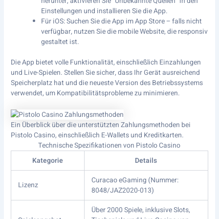
herunter, aktivieren Sie “Unbekannte Quellen” in den
Einstellungen und installieren Sie die App.
Für iOS: Suchen Sie die App im App Store – falls nicht
verfügbar, nutzen Sie die mobile Website, die responsiv
gestaltet ist.
Die App bietet volle Funktionalität, einschließlich Einzahlungen
und Live-Spielen. Stellen Sie sicher, dass Ihr Gerät ausreichend
Speicherplatz hat und die neueste Version des Betriebssystems
verwendet, um Kompatibilitätsprobleme zu minimieren.
Ein Überblick über die unterstützten Zahlungsmethoden bei
Pistolo Casino, einschließlich E-Wallets und Kreditkarten.
Technische Spezifikationen von Pistolo Casino
Kategorie
Details
Curacao eGaming (Nummer:
Lizenz
8048/JAZ2020-013)
Über 2000 Spiele, inklusive Slots,