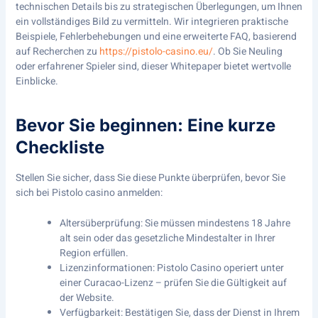
technischen Details bis zu strategischen Überlegungen, um Ihnen
ein vollständiges Bild zu vermitteln. Wir integrieren praktische
Beispiele, Fehlerbehebungen und eine erweiterte FAQ, basierend
auf Recherchen zu
https://pistolo-casino.eu/
. Ob Sie Neuling
oder erfahrener Spieler sind, dieser Whitepaper bietet wertvolle
Einblicke.
Bevor Sie beginnen: Eine kurze
Checkliste
Stellen Sie sicher, dass Sie diese Punkte überprüfen, bevor Sie
sich bei Pistolo casino anmelden:
Altersüberprüfung: Sie müssen mindestens 18 Jahre
alt sein oder das gesetzliche Mindestalter in Ihrer
Region erfüllen.
Lizenzinformationen: Pistolo Casino operiert unter
einer Curacao-Lizenz – prüfen Sie die Gültigkeit auf
der Website.
Verfügbarkeit: Bestätigen Sie, dass der Dienst in Ihrem