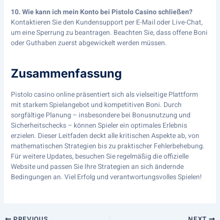
10. Wie kann ich mein Konto bei Pistolo Casino schließen?
Kontaktieren Sie den Kundensupport per E-Mail oder Live-Chat,
um eine Sperrung zu beantragen. Beachten Sie, dass offene Boni
oder Guthaben zuerst abgewickelt werden müssen.
Zusammenfassung
Pistolo casino online präsentiert sich als vielseitige Plattform
mit starkem Spielangebot und kompetitiven Boni. Durch
sorgfältige Planung – insbesondere bei Bonusnutzung und
Sicherheitschecks – können Spieler ein optimales Erlebnis
erzielen. Dieser Leitfaden deckt alle kritischen Aspekte ab, von
mathematischen Strategien bis zu praktischer Fehlerbehebung.
Für weitere Updates, besuchen Sie regelmäßig die offizielle
Website und passen Sie Ihre Strategien an sich ändernde
Bedingungen an. Viel Erfolg und verantwortungsvolles Spielen!
PREVIOUS
NEXT