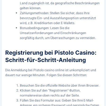
Land zugänglich ist, da geografische Beschränkungen
gelten können.
Zahlungsmethoden: Stellen Sie sicher, dass Ihre
bevorzugte Ein- und Auszahlungsoption unterstützt
wird, z.B. Kreditkarten oder E-Wallets.
Bonusbedingungen: Lesen Sie die
Umsatzanforderungen und Einschränkungen
sorgfältig durch, um Überraschungen zu vermeiden.
Registrierung bei Pistolo Casino:
Schritt-für-Schritt-Anleitung
Die Anmeldung bei Pistolo casino online ist unkompliziert und
dauert nur wenige Minuten. Folgen Sie diesen Schritten:
Besuchen Sie die offizielle Website über Ihren Browser.
Klicken Sie auf den “Registrieren”-Button,
normalerweise oben rechts auf der Seite.
Füllen Sie das Formular aus: Geben Sie Ihre E-Mail-
Adresse, ein sicheres Passwort und persönliche Daten