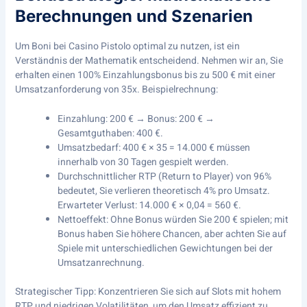
Berechnungen und Szenarien
Um Boni bei Casino Pistolo optimal zu nutzen, ist ein
Verständnis der Mathematik entscheidend. Nehmen wir an, Sie
erhalten einen 100% Einzahlungsbonus bis zu 500 € mit einer
Umsatzanforderung von 35x. Beispielrechnung:
Einzahlung: 200 € → Bonus: 200 € →
Gesamtguthaben: 400 €.
Umsatzbedarf: 400 € × 35 = 14.000 € müssen
innerhalb von 30 Tagen gespielt werden.
Durchschnittlicher RTP (Return to Player) von 96%
bedeutet, Sie verlieren theoretisch 4% pro Umsatz.
Erwarteter Verlust: 14.000 € × 0,04 = 560 €.
Nettoeffekt: Ohne Bonus würden Sie 200 € spielen; mit
Bonus haben Sie höhere Chancen, aber achten Sie auf
Spiele mit unterschiedlichen Gewichtungen bei der
Umsatzanrechnung.
Strategischer Tipp: Konzentrieren Sie sich auf Slots mit hohem
RTP und niedrigen Volatilitäten, um den Umsatz effizient zu