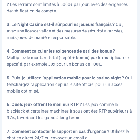
?
Les retraits sont limités à 5000€ par jour, avec des exigences
de vérification de compte.
3. Le Night Casino est-il sûr pour les joueurs français ?
Oui,
avec une licence valide et des mesures de sécurité avancées,
mais jouez de manière responsable.
4. Comment calculer les exigences de pari des bonus ?
Multipliez le montant total (dépôt + bonus) par le multiplicateur
spécifié, par exemple 30x pour un bonus de 100€.
5. Puis-je utiliser l’application mobile pour le casino night ?
Oui,
téléchargez l’application depuis le site officiel pour un accès
mobile optimisé.
6. Quels jeux offrent le meilleur RTP ?
Les jeux comme la
blackjack et certaines machines à sous ont des RTP supérieurs à
97%, favorisant les gains à long terme.
7. Comment contacter le support en cas d’urgence ?
Utilisez le
chat en direct 24/7 ou envoyez un email à