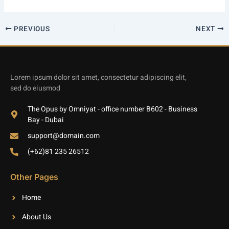
PREVIOUS
NEXT
Lorem ipsum dolor sit amet, consectetur adipiscing elit,
sed do eiusmod
The Opus by Omniyat - office number B602 - Business
Bay - Dubai
support@domain.com
(+62)81 235 26512
Other Pages
Home
About Us