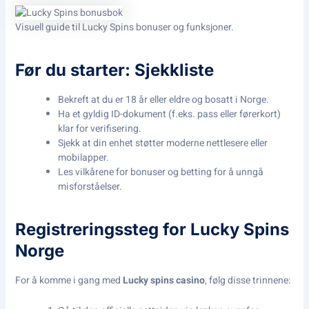
Visuell guide til Lucky Spins bonuser og funksjoner.
Før du starter: Sjekkliste
Bekreft at du er 18 år eller eldre og bosatt i Norge.
Ha et gyldig ID-dokument (f.eks. pass eller førerkort)
klar for verifisering.
Sjekk at din enhet støtter moderne nettlesere eller
mobilapper.
Les vilkårene for bonuser og betting for å unngå
misforståelser.
Registreringssteg for Lucky Spins
Norge
For å komme i gang med
Lucky spins casino
, følg disse trinnene: