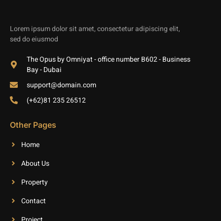
Lorem ipsum dolor sit amet, consectetur adipiscing elit,
sed do eiusmod
The Opus by Omniyat - office number B602 - Business
Bay - Dubai
support@domain.com
(+62)81 235 26512
Other Pages
Home
About Us
Property
Contact
Project