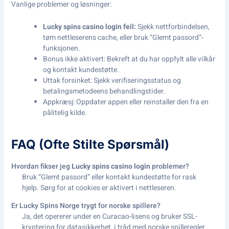
Vanlige problemer og løsninger:
Lucky spins casino login feil:
Sjekk nettforbindelsen,
tøm nettleserens cache, eller bruk “Glemt passord”-
funksjonen.
Bonus ikke aktivert: Bekreft at du har oppfylt alle vilkår
og kontakt kundestøtte.
Uttak forsinket: Sjekk verifiseringsstatus og
betalingsmetodeens behandlingstider.
Appkræsj: Oppdater appen eller reinstaller den fra en
pålitelig kilde.
FAQ (Ofte Stilte Spørsmål)
Hvordan fikser jeg
Lucky spins casino login
problemer?
Bruk “Glemt passord” eller kontakt kundestøtte for rask
hjelp. Sørg for at cookies er aktivert i nettleseren.
Er Lucky Spins Norge trygt for norske spillere?
Ja, det opererer under en Curacao-lisens og bruker SSL-
kryptering for datasikkerhet, i tråd med norske spilleregler.