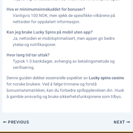
Hva er minimumsinnskuddet for bonuser?
Vanligvis 100 NOK, men sjekk de spesifikke vilkårene på
nettsiden for oppdatert informasjon.
Kan jeg bruke Lucky Spins på mobil uten app?
Ja, nettsiden er mobiloptimalisert, men appen gir bedre
ytelse og notifikasjoner.
Hvor lang tid tar uttak?
Typisk 1-3 bankdager, avhengig av betalingsmetode og
verifisering.
Denne guiden dekker essensielle aspekter av
Lucky spins casino
for norske brukere. Ved å følge trinnene og forstå
bonusmatematikken, kan du forbedre spillopplevelsen din. Husk
å gamble ansvarlig og bruke sikkerhetsfunksjonene som tilbys.
PREVIOUS
NEXT