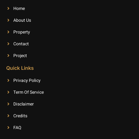
Home
About Us
Property
Contact
Project
Quick Links
Privacy Policy
Term Of Service
Disclaimer
Credits
FAQ