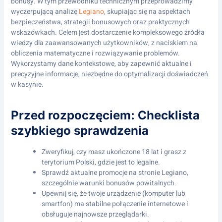
bonusy. W tym przewodniku technicznym przeprowadzimy
wyczerpującą analizę
Legiano
, skupiając się na aspektach
bezpieczeństwa, strategii bonusowych oraz praktycznych
wskazówkach. Celem jest dostarczenie kompleksowego źródła
wiedzy dla zaawansowanych użytkowników, z naciskiem na
obliczenia matematyczne i rozwiązywanie problemów.
Wykorzystamy dane kontekstowe, aby zapewnić aktualne i
precyzyjne informacje, niezbędne do optymalizacji doświadczeń
w kasynie.
Przed rozpoczęciem: Checklista
szybkiego sprawdzenia
Zweryfikuj, czy masz ukończone 18 lat i grasz z
terytorium Polski, gdzie jest to legalne.
Sprawdź aktualne promocje na stronie Legiano,
szczególnie warunki bonusów powitalnych.
Upewnij się, że twoje urządzenie (komputer lub
smartfon) ma stabilne połączenie internetowe i
obsługuje najnowsze przeglądarki.