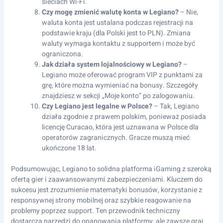
sieciach Wi-Fi.
Czy mogę zmienić walutę konta w Legiano?
– Nie,
waluta konta jest ustalana podczas rejestracji na
podstawie kraju (dla Polski jest to PLN). Zmiana
waluty wymaga kontaktu z supportem i może być
ograniczona.
Jak działa system lojalnościowy w Legiano?
–
Legiano może oferować program VIP z punktami za
grę, które można wymieniać na bonusy. Szczegóły
znajdziesz w sekcji „Moje konto” po zalogowaniu.
Czy Legiano jest legalne w Polsce?
– Tak, Legiano
działa zgodnie z prawem polskim, ponieważ posiada
licencję Curacao, która jest uznawana w Polsce dla
operatorów zagranicznych. Gracze muszą mieć
ukończone 18 lat.
Podsumowując, Legiano to solidna platforma iGaming z szeroką
ofertą gier i zaawansowanymi zabezpieczeniami. Kluczem do
sukcesu jest zrozumienie matematyki bonusów, korzystanie z
responsywnej strony mobilnej oraz szybkie reagowanie na
problemy poprzez support. Ten przewodnik techniczny
dostarcza narzędzi do opanowania platformy, ale zawsze graj