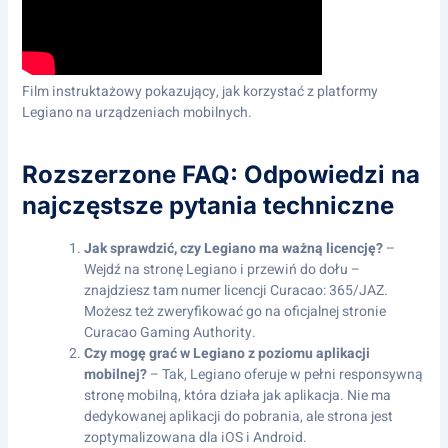
Film instruktażowy pokazujący, jak korzystać z platformy
Legiano na urządzeniach mobilnych.
Rozszerzone FAQ: Odpowiedzi na
najczęstsze pytania techniczne
Jak sprawdzić, czy Legiano ma ważną licencję?
–
Wejdź na stronę Legiano i przewiń do dołu –
znajdziesz tam numer licencji Curacao: 365/JAZ.
Możesz też zweryfikować go na oficjalnej stronie
Curacao Gaming Authority.
Czy mogę grać w Legiano z poziomu aplikacji
mobilnej?
– Tak, Legiano oferuje w pełni responsywną
stronę mobilną, która działa jak aplikacja. Nie ma
dedykowanej aplikacji do pobrania, ale strona jest
zoptymalizowana dla iOS i Android.