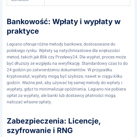
Bankowość: Wpłaty i wypłaty w
praktyce
Legiano oferuje różne metody bankowe, dostosowane do
polskiego rynku. Wpłaty są natychmiastowe dla większości
metod, takich jak Blik czy Przelewy24. Dla wypłat, proces może
być dłuższy ze względu na weryfikację. Standardowy czas to do
24 godzin po zatwierdzeniu dokumentów. W przypadku
kryptowalut, wypłaty mogą być szybsze, nawet w ciągu kilku
godzin. Ważne jest, aby używać tej samej metody do wpłaty i
wypłaty, gdyż to minimalizuje opóźnienia. Legiano nie pobiera
opłat za wypłaty, ale banki lub dostawcy płatności mogą
naliczać własne opłaty.
Zabezpieczenia: Licencje,
szyfrowanie i RNG