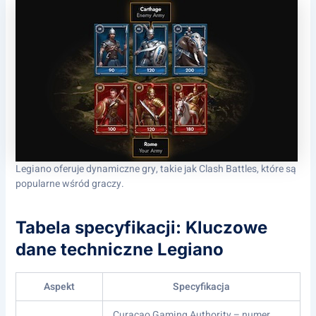
Legiano oferuje dynamiczne gry, takie jak Clash Battles, które są
popularne wśród graczy.
Tabela specyfikacji: Kluczowe
dane techniczne Legiano
Aspekt
Specyfikacja
Curacao Gaming Authority – numer