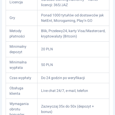
Licencja
licencji: 365/JAZ
Ponad 1000 tytułów od dostawców jak
Gry
NetEnt, Microgaming, Play’n GO
Metody
Blik, Przelewy24, karty Visa/Mastercard,
płatności
kryptowaluty (Bitcoin)
Minimalny
20 PLN
depozyt
Minimalna
50 PLN
wypłata
Czas wypłaty
Do 24 godzin po weryfikacji
Obsługa
Live chat 24/7, e-mail, telefon
klienta
Wymagania
Zazwyczaj 35x do 50x (depozyt +
obrotu
bonus)
bonusów