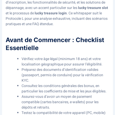
d’inscription, les fonctionnalités de sécurité, et les solutions de
dépannage, avec un accent particulier sur les
lucky treasure slot
et le processus de
lucky treasure login
. Ce whitepaper suit le
Protocole L pour une analyse exhaustive, incluant des scénarios
pratiques et une FAQ étendue.
Avant de Commencer : Checklist
Essentielle
Vérifiez votre âge légal (minimum 18 ans) et votre
localisation géographique pour assurer l’éligibilité.
Préparez des documents d’identification valides
(passeport, permis de conduire) pour la vérification
KYC.
Consultez les conditions générales des bonus, en
particulier les coefficients de mise et les jeux éligibles.
Assurez-vous d’avoir un moyen de paiement
compatible (cartes bancaires, e-wallets) pour les
dépôts et retraits.
Testez la compatibilité de votre appareil (PC, mobile)