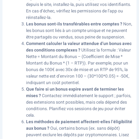
depuis le site, installez-la, puis utilisez vos identifiants.
En cas d’échec, vérifiez les permissions de l’app ou
réinstallez-la.
Les bonus sont-ils transférables entre comptes ?
Non,
les bonus sont liés à un compte unique et ne peuvent
être partagés ou vendus, sous peine de suspension.
Comment calculer la valeur attendue d’un bonus avec
des conditions complexes ?
Utilisez la formule : Valeur
Nette = Montant du Bonus – (Coefficient de Mise *
Montant du Bonus * (1 – RTP)). Par exemple, pour un
bonus de 100€ avec 30x de mise et un RTP de 95%, la
valeur nette est d’environ 100 – (30*100*0.05) = -50€,
indiquant un coût potentiel.
Que faire si un bonus expire avant de terminer les
mises ?
Contactez immédiatement le support ; parfois,
des extensions sont possibles, mais cela dépend des
conditions. Planifiez vos sessions de jeu pour éviter
cela.
Les méthodes de paiement affectent-elles l’éligibilité
aux bonus ?
Oui, certains bonus (ex. sans dépôt)
peuvent exclure les dépôts par cryptomonnaies. Lisez