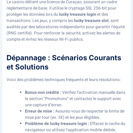
Le casino détient une licence de Curaçao, assurant un cadre
réglementaire de base. Il utilise le cryptage SSL 256-bit pour
protéger les données lors du
lucky treasure login
et des
transactions. Les jeux, y compris les
lucky treasure slot
, sont
audités par des laboratoires indépendants pour garantir l’équité
(RNG certifié). Pour renforcer la sécurité, activez les alertes de
compte et évitez les réseaux Wi-Fi publics.
Dépannage : Scénarios Courants
et Solutions
Voici des problèmes techniques fréquents et leurs résolutions :
Bonus non crédité :
Vérifiez l’activation manuelle dans
la section “Promotions” et contactez le support avec
une capture d’écran.
Erreur de mise :
Assurez-vous de respecter la limite de
mise par tour (ex. 5€) et les jeux éligibles.
Problème de
lucky treasure login
:
Effacez le cache du
navigateur ou utilisez l’application mobile dédiée.