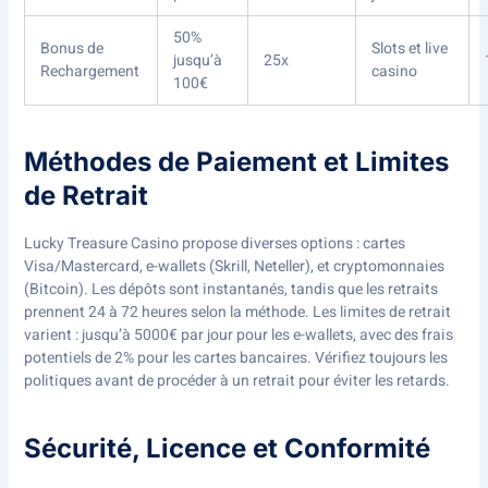
50%
Bonus de
Slots et live
jusqu’à
25x
Rechargement
casino
100€
Méthodes de Paiement et Limites
de Retrait
Lucky Treasure Casino propose diverses options : cartes
Visa/Mastercard, e-wallets (Skrill, Neteller), et cryptomonnaies
(Bitcoin). Les dépôts sont instantanés, tandis que les retraits
prennent 24 à 72 heures selon la méthode. Les limites de retrait
varient : jusqu’à 5000€ par jour pour les e-wallets, avec des frais
potentiels de 2% pour les cartes bancaires. Vérifiez toujours les
politiques avant de procéder à un retrait pour éviter les retards.
Sécurité, Licence et Conformité