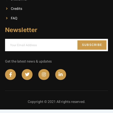
Credits
FAQ
Newsletter
SUBSCRIBE
Get the latest news & updates
I
T
I
L
c
w
n
i
o
i
s
n
n
t
t
k
-
t
a
e
f
e
g
d
a
r
r
i
Copyright © 2021 All rights reserved.
c
a
n
e
m
-
b
i