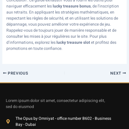
Conclusion : Ce guide exhaustif vous a fourni les outils pour
naviguer efficacement les
lucky treasure bonus
, de l’inscription
aux retraits. En appliquant les stratégies mathématiques, en
respectant les règles de sécurité, et en utilisant les solutions de
dépannage, vous pouvez améliorer votre expérience de jeu.
Rappelez-vous de toujours jouer de manière responsable et de
consulter les mises à jour régulières sur le site. Pour plus
d’informations, explorez les
lucky treasure slot
et profitez des
promotions en toute confiance.
PREVIOUS
NEXT
Lorem ipsum dolor sit amet, consectetur adipiscing elit,
sed do eiusmod
The Opus by Omniyat - office number B602 - Business
Bay - Dubai