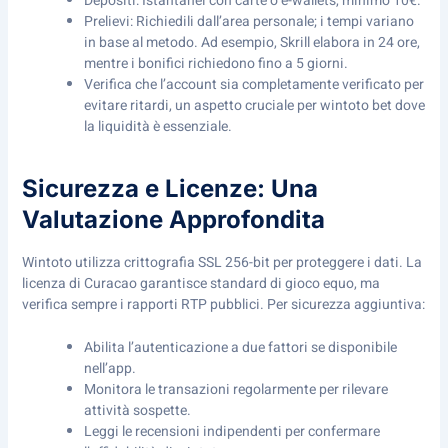
Depositi: Istantanei con carte o e-wallets, minimo 10€.
Prelievi: Richiedili dall’area personale; i tempi variano
in base al metodo. Ad esempio, Skrill elabora in 24 ore,
mentre i bonifici richiedono fino a 5 giorni.
Verifica che l’account sia completamente verificato per
evitare ritardi, un aspetto cruciale per wintoto bet dove
la liquidità è essenziale.
Sicurezza e Licenze: Una
Valutazione Approfondita
Wintoto utilizza crittografia SSL 256-bit per proteggere i dati. La
licenza di Curacao garantisce standard di gioco equo, ma
verifica sempre i rapporti RTP pubblici. Per sicurezza aggiuntiva:
Abilita l’autenticazione a due fattori se disponibile
nell’app.
Monitora le transazioni regolarmente per rilevare
attività sospette.
Leggi le recensioni indipendenti per confermare