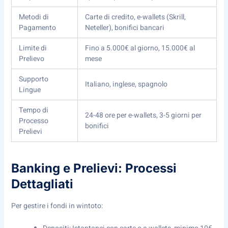
Metodi di
Carte di credito, e-wallets (Skrill,
Pagamento
Neteller), bonifici bancari
Limite di
Fino a 5.000€ al giorno, 15.000€ al
Prelievo
mese
Supporto
Italiano, inglese, spagnolo
Lingue
Tempo di
24-48 ore per e-wallets, 3-5 giorni per
Processo
bonifici
Prelievi
Banking e Prelievi: Processi
Dettagliati
Per gestire i fondi in wintoto: