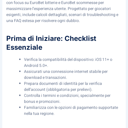
con focus su EuroBet lotterie e EuroBet scommesse per
massimizzare l’esperienza utente. Progettato per giocatori
esigenti, include calcoli dettagliati, scenari di troubleshooting e
una FAQ estesa per risolvere ogni dubbio.
Prima di Iniziare: Checklist
Essenziale
Verifica la compatibilità del dispositivo: iOS 11+ o
Android 5.0+.
Assicurati una connessione internet stabile per
download e transazioni.
Prepara documenti di identità per la verifica
dell’account (obbligatoria per prelievi).
Controlla i termini e condizioni, specialmente per
bonus e promozioni.
Familiarizza con le opzioni di pagamento supportate
nella tua regione.