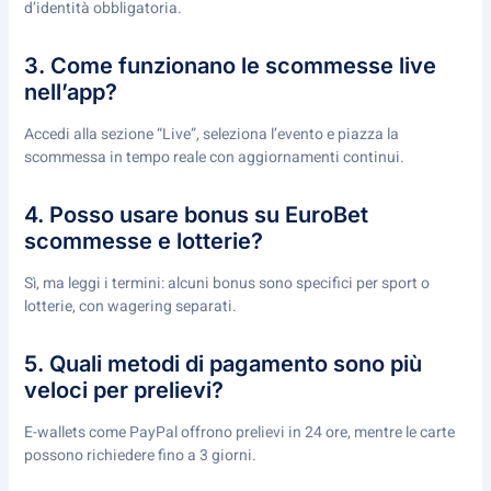
d’identità obbligatoria.
3. Come funzionano le scommesse live
nell’app?
Accedi alla sezione “Live”, seleziona l’evento e piazza la
scommessa in tempo reale con aggiornamenti continui.
4. Posso usare bonus su EuroBet
scommesse e lotterie?
Sì, ma leggi i termini: alcuni bonus sono specifici per sport o
lotterie, con wagering separati.
5. Quali metodi di pagamento sono più
veloci per prelievi?
E-wallets come PayPal offrono prelievi in 24 ore, mentre le carte
possono richiedere fino a 3 giorni.