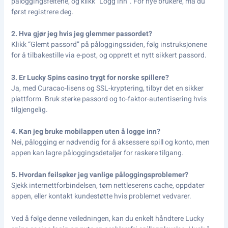
påloggingsfeltene, og klikk “Logg inn”. For nye brukere, må du
først registrere deg.
2. Hva gjør jeg hvis jeg glemmer passordet?
Klikk “Glemt passord” på påloggingssiden, følg instruksjonene
for å tilbakestille via e-post, og opprett et nytt sikkert passord.
3. Er Lucky Spins casino trygt for norske spillere?
Ja, med Curacao-lisens og SSL-kryptering, tilbyr det en sikker
plattform. Bruk sterke passord og to-faktor-autentisering hvis
tilgjengelig.
4. Kan jeg bruke mobilappen uten å logge inn?
Nei, pålogging er nødvendig for å aksessere spill og konto, men
appen kan lagre påloggingsdetaljer for raskere tilgang.
5. Hvordan feilsøker jeg vanlige påloggingsproblemer?
Sjekk internettforbindelsen, tøm nettleserens cache, oppdater
appen, eller kontakt kundestøtte hvis problemet vedvarer.
Ved å følge denne veiledningen, kan du enkelt håndtere Lucky