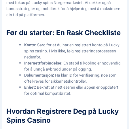
med fokus på Lucky spins Norge-markedet. Vi dekker også
bonusstrategier og mobilbruk for å hjelpe deg med å maksimere
din tid på platformen.
Før du starter: En Rask Checkliste
Konto:
Sørg for at du har en registrert konto på Lucky
spins casino. Hvis ikke, følg registreringsprosessen
nedenfor.
Internettforbindelse:
En stabil tilkobling er nødvendig
for å unngå avbrudd under pålogging.
Dokumentasjon:
Ha klar ID for verifisering, noe som
ofte kreves for sikkerhetskontroller.
Enhet:
Bekreft at nettleseren eller appen er oppdatert
for optimal kompatibilitet.
Hvordan Registrere Deg på Lucky
Spins Casino