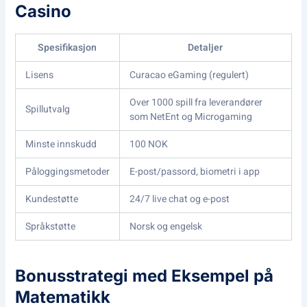
Casino
Spesifikasjon
Detaljer
Lisens
Curacao eGaming (regulert)
Over 1000 spill fra leverandører
Spillutvalg
som NetEnt og Microgaming
Minste innskudd
100 NOK
Påloggingsmetoder
E-post/passord, biometri i app
Kundestøtte
24/7 live chat og e-post
Språkstøtte
Norsk og engelsk
Bonusstrategi med Eksempel på
Matematikk