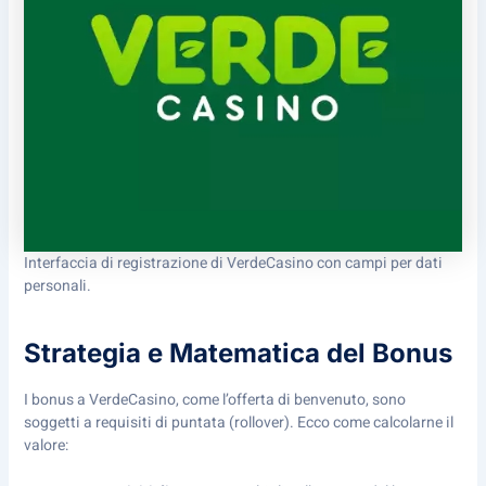
Interfaccia di registrazione di VerdeCasino con campi per dati
personali.
Strategia e Matematica del Bonus
I bonus a VerdeCasino, come l’offerta di benvenuto, sono
soggetti a requisiti di puntata (rollover). Ecco come calcolarne il
valore: