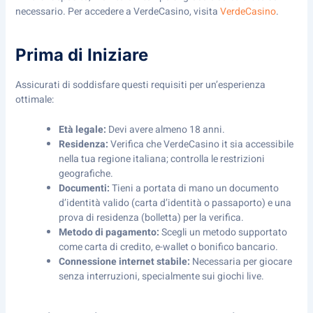
necessario. Per accedere a VerdeCasino, visita
VerdeCasino
.
Prima di Iniziare
Assicurati di soddisfare questi requisiti per un’esperienza
ottimale:
Età legale:
Devi avere almeno 18 anni.
Residenza:
Verifica che VerdeCasino it sia accessibile
nella tua regione italiana; controlla le restrizioni
geografiche.
Documenti:
Tieni a portata di mano un documento
d’identità valido (carta d’identità o passaporto) e una
prova di residenza (bolletta) per la verifica.
Metodo di pagamento:
Scegli un metodo supportato
come carta di credito, e-wallet o bonifico bancario.
Connessione internet stabile:
Necessaria per giocare
senza interruzioni, specialmente sui giochi live.