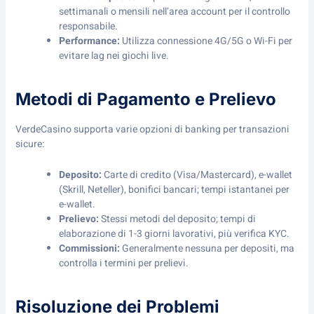
settimanali o mensili nell’area account per il controllo
responsabile.
Performance:
Utilizza connessione 4G/5G o Wi-Fi per
evitare lag nei giochi live.
Metodi di Pagamento e Prelievo
VerdeCasino supporta varie opzioni di banking per transazioni
sicure:
Deposito:
Carte di credito (Visa/Mastercard), e-wallet
(Skrill, Neteller), bonifici bancari; tempi istantanei per
e-wallet.
Prelievo:
Stessi metodi del deposito; tempi di
elaborazione di 1-3 giorni lavorativi, più verifica KYC.
Commissioni:
Generalmente nessuna per depositi, ma
controlla i termini per prelievi.
Risoluzione dei Problemi