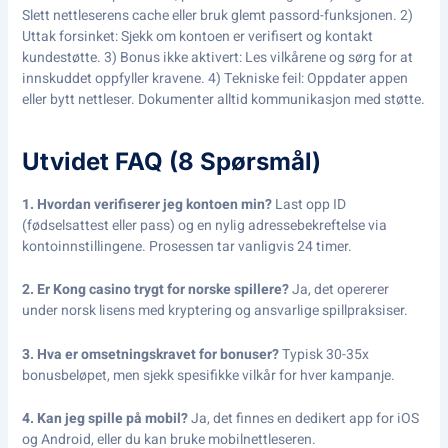
Slett nettleserens cache eller bruk glemt passord-funksjonen. 2)
Uttak forsinket: Sjekk om kontoen er verifisert og kontakt
kundestøtte. 3) Bonus ikke aktivert: Les vilkårene og sørg for at
innskuddet oppfyller kravene. 4) Tekniske feil: Oppdater appen
eller bytt nettleser. Dokumenter alltid kommunikasjon med støtte.
Utvidet FAQ (8 Spørsmål)
1. Hvordan verifiserer jeg kontoen min?
Last opp ID
(fødselsattest eller pass) og en nylig adressebekreftelse via
kontoinnstillingene. Prosessen tar vanligvis 24 timer.
2. Er Kong casino trygt for norske spillere?
Ja, det opererer
under norsk lisens med kryptering og ansvarlige spillpraksiser.
3. Hva er omsetningskravet for bonuser?
Typisk 30-35x
bonusbeløpet, men sjekk spesifikke vilkår for hver kampanje.
4. Kan jeg spille på mobil?
Ja, det finnes en dedikert app for iOS
og Android, eller du kan bruke mobilnettleseren.