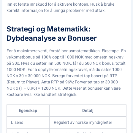
inn et første innskudd for å aktivere kontoen. Husk å bruke
korrekt informasjon for å unngå problemer med uttak.
Strategi og Matematikk:
Dybdeanalyse av Bonuser
For å maksimere verdi, forstå bonusmatematikken. Eksempel: En
velkomstbonus på 100% opp til 1000 NOK med omsetningskrav
på 30x. Hvis du setter inn 500 NOK, får du 500 NOK bonus, totalt
1000 NOK. For å oppfylle omsetningskravet, må du satse 1000
NOK x 30 = 30 000 NOK. Beregn forventet tap basert på RTP
(Return to Player). Anta RTP på 96%: Forventet tap er 30 000
NOK x (1 – 0.96) = 1200 NOK. Dette viser at bonuser kan være
kostbare hvis ikke håndtert strategisk.
Egenskap
Detalj
Lisens
Regulert av norske myndigheter