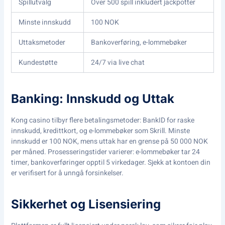
Spillutvalg
Over 500 spill inkludert jackpotter
Minste innskudd
100 NOK
Uttaksmetoder
Bankoverføring, e-lommebøker
Kundestøtte
24/7 via live chat
Banking: Innskudd og Uttak
Kong casino tilbyr flere betalingsmetoder: BankID for raske
innskudd, kredittkort, og e-lommebøker som Skrill. Minste
innskudd er 100 NOK, mens uttak har en grense på 50 000 NOK
per måned. Prosesseringstider varierer: e-lommebøker tar 24
timer, bankoverføringer opptil 5 virkedager. Sjekk at kontoen din
er verifisert for å unngå forsinkelser.
Sikkerhet og Lisensiering