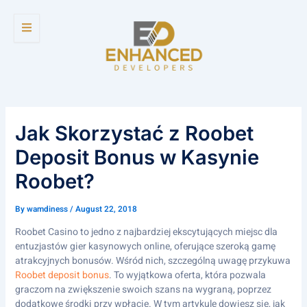
Skip
Post
to
navigation
content
Jak Skorzystać z Roobet
Deposit Bonus w Kasynie
Roobet?
By
wamdiness
/
August 22, 2018
Roobet Casino to jedno z najbardziej ekscytujących miejsc dla
entuzjastów gier kasynowych online, oferujące szeroką gamę
atrakcyjnych bonusów. Wśród nich, szczególną uwagę przykuwa
Roobet deposit bonus
. To wyjątkowa oferta, która pozwala
graczom na zwiększenie swoich szans na wygraną, poprzez
dodatkowe środki przy wpłacie. W tym artykule dowiesz się, jak