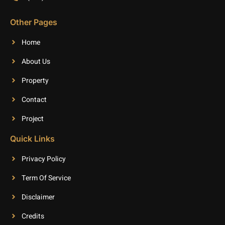
Other Pages
Home
About Us
Property
Contact
Project
Quick Links
Privacy Policy
Term Of Service
Disclaimer
Credits