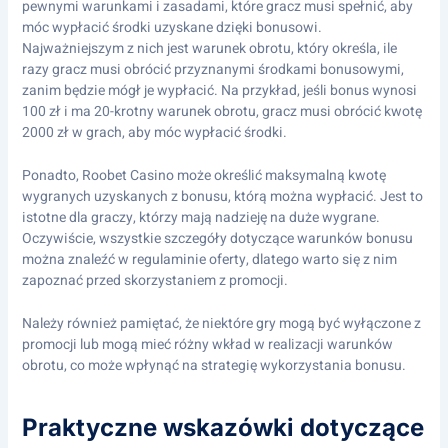
pewnymi warunkami i zasadami, które gracz musi spełnić, aby
móc wypłacić środki uzyskane dzięki bonusowi.
Najważniejszym z nich jest warunek obrotu, który określa, ile
razy gracz musi obrócić przyznanymi środkami bonusowymi,
zanim będzie mógł je wypłacić. Na przykład, jeśli bonus wynosi
100 zł i ma 20-krotny warunek obrotu, gracz musi obrócić kwotę
2000 zł w grach, aby móc wypłacić środki.
Ponadto, Roobet Casino może określić maksymalną kwotę
wygranych uzyskanych z bonusu, którą można wypłacić. Jest to
istotne dla graczy, którzy mają nadzieję na duże wygrane.
Oczywiście, wszystkie szczegóły dotyczące warunków bonusu
można znaleźć w regulaminie oferty, dlatego warto się z nim
zapoznać przed skorzystaniem z promocji.
Należy również pamiętać, że niektóre gry mogą być wyłączone z
promocji lub mogą mieć różny wkład w realizacji warunków
obrotu, co może wpłynąć na strategię wykorzystania bonusu.
Praktyczne wskazówki dotyczące