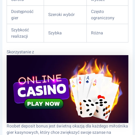
Dostępność
Często
Szeroki wybór
gier
ograniczony
Szybkość
Szybka
Różna
realizacji
Skorzystanie z
Roobet deposit bonus jest świetną okazją dla każdego miłośnika
gier kasynowych, który chce zwiększyć swoje szanse na