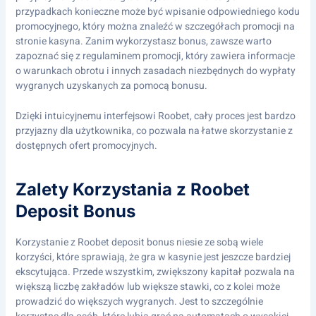
przypadkach konieczne może być wpisanie odpowiedniego kodu
promocyjnego, który można znaleźć w szczegółach promocji na
stronie kasyna. Zanim wykorzystasz bonus, zawsze warto
zapoznać się z regulaminem promocji, który zawiera informacje
o warunkach obrotu i innych zasadach niezbędnych do wypłaty
wygranych uzyskanych za pomocą bonusu.
Dzięki intuicyjnemu interfejsowi Roobet, cały proces jest bardzo
przyjazny dla użytkownika, co pozwala na łatwe skorzystanie z
dostępnych ofert promocyjnych.
Zalety Korzystania z Roobet
Deposit Bonus
Korzystanie z Roobet deposit bonus niesie ze sobą wiele
korzyści, które sprawiają, że gra w kasynie jest jeszcze bardziej
ekscytująca. Przede wszystkim, zwiększony kapitał pozwala na
większą liczbę zakładów lub większe stawki, co z kolei może
prowadzić do większych wygranych. Jest to szczególnie