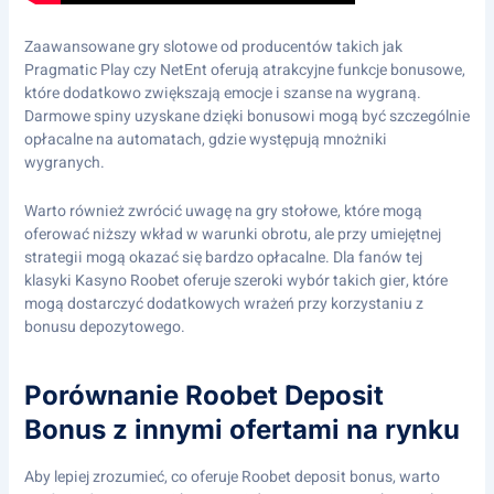
Zaawansowane gry slotowe od producentów takich jak
Pragmatic Play czy NetEnt oferują atrakcyjne funkcje bonusowe,
które dodatkowo zwiększają emocje i szanse na wygraną.
Darmowe spiny uzyskane dzięki bonusowi mogą być szczególnie
opłacalne na automatach, gdzie występują mnożniki
wygranych.
Warto również zwrócić uwagę na gry stołowe, które mogą
oferować niższy wkład w warunki obrotu, ale przy umiejętnej
strategii mogą okazać się bardzo opłacalne. Dla fanów tej
klasyki Kasyno Roobet oferuje szeroki wybór takich gier, które
mogą dostarczyć dodatkowych wrażeń przy korzystaniu z
bonusu depozytowego.
Porównanie Roobet Deposit
Bonus z innymi ofertami na rynku
Aby lepiej zrozumieć, co oferuje Roobet deposit bonus, warto