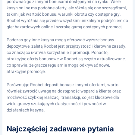
porównać go z innymi bonusami dostępnymi na rynku. Wiele
kasyn online ma podobne oferty, ale różnią się one szczegółami,
takimi jak wartość bonusu, warunki obrotu czy dostępne gry.
Roobet wyróżnia się przede wszystkim unikalnym podejściem do
gier hazardowych online i szeroką gamą dostępnych promocji.
Podczas gdy inne kasyna mogą oferować wyższe bonusy
depozytowe, zaletą Roobet jest przejrzystość i klarowne zasady,
co znacząco ułatwia korzystanie z promocji. Ponadto,
atrakcyjne oferty bonusowe w Roobet są często aktualizowane,
co sprawia, że gracze regularnie mogą odkrywać nowe,
atrakcyjne promocje.
Porównując Roobet deposit bonus z innymi ofertami, warto
również zwrócić uwagę na dostępność wsparcia klienta oraz
możliwość szybkiej realizacji transakcji, co jest kluczowe dla
wielu graczy szukających elastyczności i pewności w
działaniach kasyna.
Najczęściej zadawane pytania