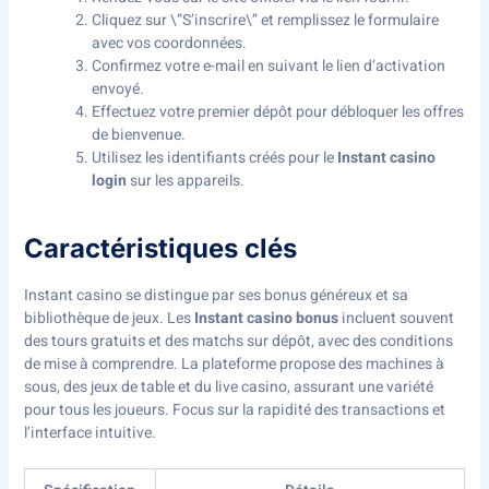
Cliquez sur \”S’inscrire\” et remplissez le formulaire
avec vos coordonnées.
Confirmez votre e-mail en suivant le lien d’activation
envoyé.
Effectuez votre premier dépôt pour débloquer les offres
de bienvenue.
Utilisez les identifiants créés pour le
Instant casino
login
sur les appareils.
Caractéristiques clés
Instant casino se distingue par ses bonus généreux et sa
bibliothèque de jeux. Les
Instant casino bonus
incluent souvent
des tours gratuits et des matchs sur dépôt, avec des conditions
de mise à comprendre. La plateforme propose des machines à
sous, des jeux de table et du live casino, assurant une variété
pour tous les joueurs. Focus sur la rapidité des transactions et
l’interface intuitive.