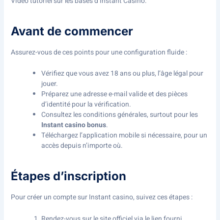
Vidéo tutoriel sur les bases d’Instant Casino.
Avant de commencer
Assurez-vous de ces points pour une configuration fluide :
Vérifiez que vous avez 18 ans ou plus, l’âge légal pour
jouer.
Préparez une adresse e-mail valide et des pièces
d’identité pour la vérification.
Consultez les conditions générales, surtout pour les
Instant casino bonus
.
Téléchargez l’application mobile si nécessaire, pour un
accès depuis n’importe où.
Étapes d’inscription
Pour créer un compte sur Instant casino, suivez ces étapes :
Rendez-vous sur le site officiel via le lien fourni.