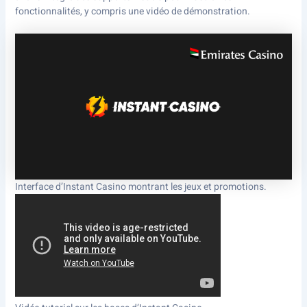
fonctionnalités, y compris une vidéo de démonstration.
Interface d’Instant Casino montrant les jeux et promotions.