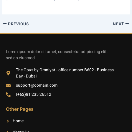
PREVIOUS
NEXT
Lorem ipsum dolor sit amet, consectetur adipiscing elit,
sed do eiusmod
The Opus by Omniyat - office number B602 - Business
Bay - Dubai
support@domain.com
(+62)81 235 26512
Other Pages
Home