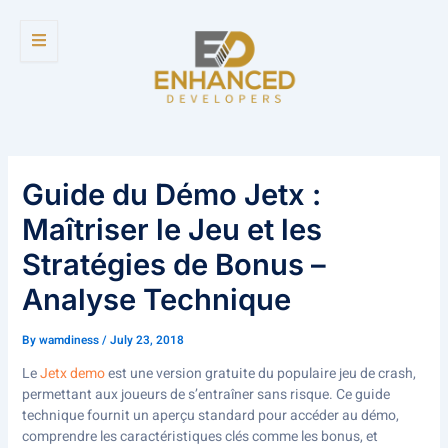
Skip
Post
to
navigation
content
Guide du Démo Jetx :
Maîtriser le Jeu et les
Stratégies de Bonus –
Analyse Technique
By
wamdiness
/
July 23, 2018
Le
Jetx demo
est une version gratuite du populaire jeu de crash,
permettant aux joueurs de s’entraîner sans risque. Ce guide
technique fournit un aperçu standard pour accéder au démo,
comprendre les caractéristiques clés comme les bonus, et