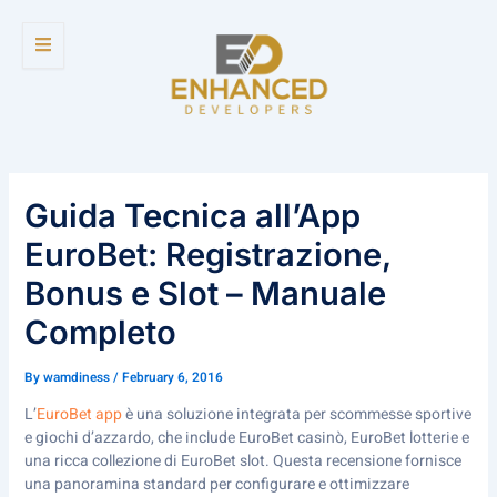
Skip
Post
to
navigation
content
Guida Tecnica all’App
EuroBet: Registrazione,
Bonus e Slot – Manuale
Completo
By
wamdiness
/
February 6, 2016
L’
EuroBet app
è una soluzione integrata per scommesse sportive
e giochi d’azzardo, che include EuroBet casinò, EuroBet lotterie e
una ricca collezione di EuroBet slot. Questa recensione fornisce
una panoramina standard per configurare e ottimizzare