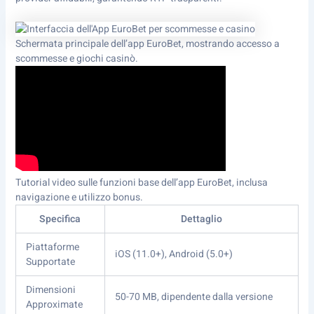
Schermata principale dell’app EuroBet, mostrando accesso a
scommesse e giochi casinò.
Tutorial video sulle funzioni base dell’app EuroBet, inclusa
navigazione e utilizzo bonus.
Specifica
Dettaglio
Piattaforme
iOS (11.0+), Android (5.0+)
Supportate
Dimensioni
50-70 MB, dipendente dalla versione
Approximate