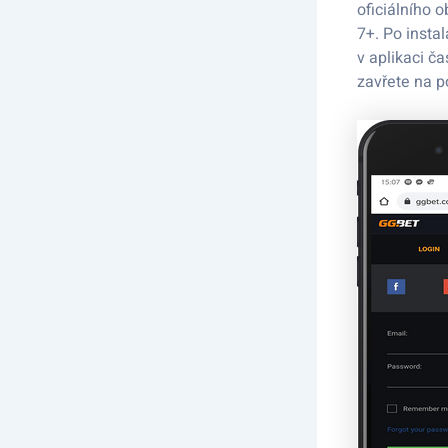
oficiálního 
7+. Po insta
v aplikaci ča
zavřete na po