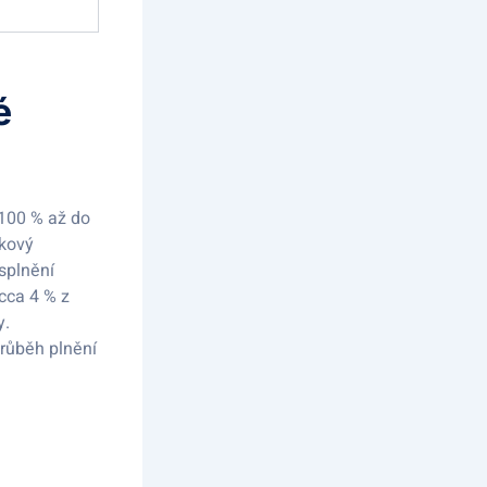
é
 100 % až do
lkový
splnění
cca 4 % z
y.
průběh plnění