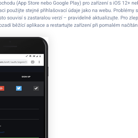
obchodu (App Store nebo Google Play) pro zařízení s iOS 12+ n
laci použijte stejné přihlašovací údaje jako na webu. Problémy 
sto souvisí s zastaralou verzí – pravidelně aktualizujte. Pro zl
zadí běžící aplikace a restartujte zařízení při pomalém načítání