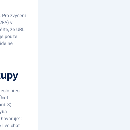
. Pro zvýšení
2FA) v
ěřte, že URL
aje pouze
videlné
tupy
heslo přes
Účet
ní. 3)
hyba
e havaruje”:
 live chat