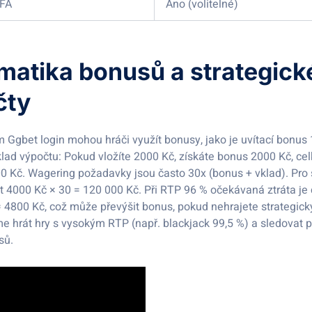
2FA
Ano (volitelné)
atika bonusů a strategick
čty
Ggbet login mohou hráči využít bonusy, jako je uvítací bonus
klad výpočtu: Pokud vložíte 2000 Kč, získáte bonus 2000 Kč, ce
0 Kč. Wagering požadavky jsou často 30x (bonus + vklad). Pro 
t 4000 Kč × 30 = 120 000 Kč. Při RTP 96 % očekávaná ztráta je 
 4800 Kč, což může převýšit bonus, pokud nehrajete strategick
 hrát hry s vysokým RTP (např. blackjack 99,5 %) a sledovat 
sů.