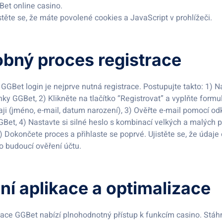
et online casino.
stěte se, že máte povolené cookies a JavaScript v prohlížeči.
bný proces registrace
 GGBet login je nejprve nutná registrace. Postupujte takto: 1) N
ánky GGBet, 2) Klikněte na tlačítko “Registrovat” a vyplňte formu
ji (jméno, e-mail, datum narození), 3) Ověřte e-mail pomocí o
Bet, 4) Nastavte si silné heslo s kombinací velkých a malých p
) Dokončete proces a přihlaste se poprvé. Ujistěte se, že údaje
 budoucí ověření účtu.
ní aplikace a optimalizace
kace GGBet nabízí plnohodnotný přístup k funkcím casino. Stáhně