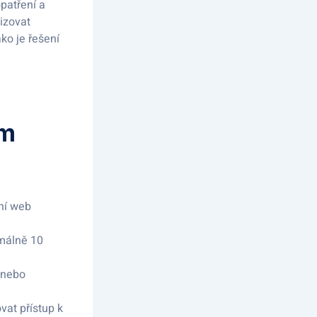
patření a
izovat
ko je řešení
am
lní web
imálně 10
 nebo
vat přístup k