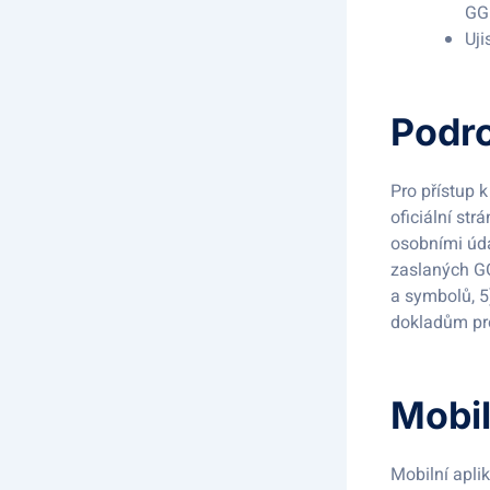
GGB
Uji
Podro
Pro přístup k
oficiální str
osobními úda
zaslaných GG
a symbolů, 5
dokladům pro
Mobil
Mobilní apli