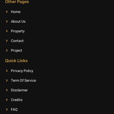
Other Pages
Home
About Us
Property
Contact
Project
Quick Links
Privacy Policy
Term Of Service
Disclaimer
Credits
FAQ