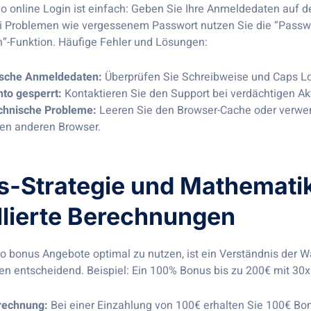
o online Login ist einfach: Geben Sie Ihre Anmeldedaten auf de
ei Problemen wie vergessenem Passwort nutzen Sie die “Passw
”-Funktion. Häufige Fehler und Lösungen:
lsche Anmeldedaten:
Überprüfen Sie Schreibweise und Caps Lo
to gesperrt:
Kontaktieren Sie den Support bei verdächtigen Akt
chnische Probleme:
Leeren Sie den Browser-Cache oder verwe
en anderen Browser.
-Strategie und Mathemati
llierte Berechnungen
 bonus Angebote optimal zu nutzen, ist ein Verständnis der W
n entscheidend. Beispiel: Ein 100% Bonus bis zu 200€ mit 30
rechnung:
Bei einer Einzahlung von 100€ erhalten Sie 100€ Bo