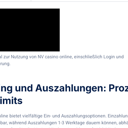
al zur Nutzung von NV casino online, einschließlich Login und
rung.
ing und Auszahlungen: Pro
imits
line bietet vielfältige Ein- und Auszahlungsoptionen. Einzahlu
ügbar, während Auszahlungen 1-3 Werktage dauern können, abhä