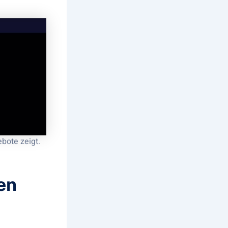
ebote zeigt.
en