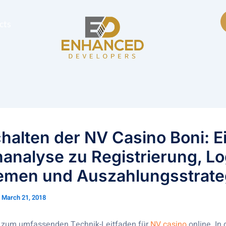
cts
chalten der NV Casino Boni: E
nanalyse zu Registrierung, Lo
emen und Auszahlungsstrate
/
March 21, 2018
zum umfassenden Technik-Leitfaden für
NV casino
online. In 