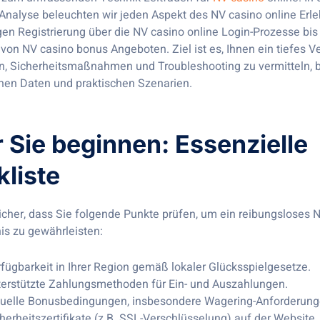
n Analyse beleuchten wir jeden Aspekt des NV casino online Erle
gen Registrierung über die NV casino online Login-Prozesse bis 
von NV casino bonus Angeboten. Ziel ist es, Ihnen ein tiefes V
en, Sicherheitsmaßnahmen und Troubleshooting zu vermitteln, 
hen Daten und praktischen Szenarien.
 Sie beginnen: Essenzielle
liste
sicher, dass Sie folgende Punkte prüfen, um ein reibungsloses 
nis zu gewährleisten:
fügbarkeit in Ihrer Region gemäß lokaler Glücksspielgesetze.
erstützte Zahlungsmethoden für Ein- und Auszahlungen.
tuelle Bonusbedingungen, insbesondere Wagering-Anforderung
herheitszertifikate (z.B. SSL-Verschlüsselung) auf der Website.