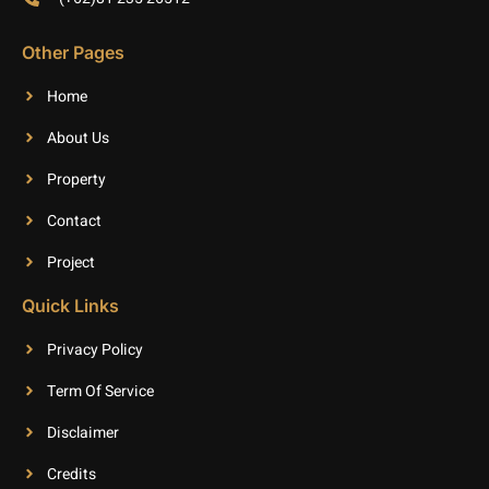
Other Pages
Home
About Us
Property
Contact
Project
Quick Links
Privacy Policy
Term Of Service
Disclaimer
Credits