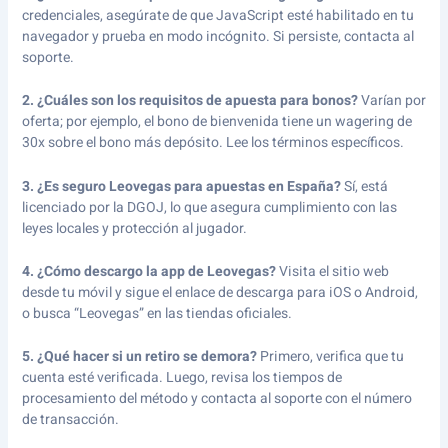
credenciales, asegúrate de que JavaScript esté habilitado en tu
navegador y prueba en modo incógnito. Si persiste, contacta al
soporte.
2. ¿Cuáles son los requisitos de apuesta para bonos?
Varían por
oferta; por ejemplo, el bono de bienvenida tiene un wagering de
30x sobre el bono más depósito. Lee los términos específicos.
3. ¿Es seguro Leovegas para apuestas en España?
Sí, está
licenciado por la DGOJ, lo que asegura cumplimiento con las
leyes locales y protección al jugador.
4. ¿Cómo descargo la app de Leovegas?
Visita el sitio web
desde tu móvil y sigue el enlace de descarga para iOS o Android,
o busca “Leovegas” en las tiendas oficiales.
5. ¿Qué hacer si un retiro se demora?
Primero, verifica que tu
cuenta esté verificada. Luego, revisa los tiempos de
procesamiento del método y contacta al soporte con el número
de transacción.