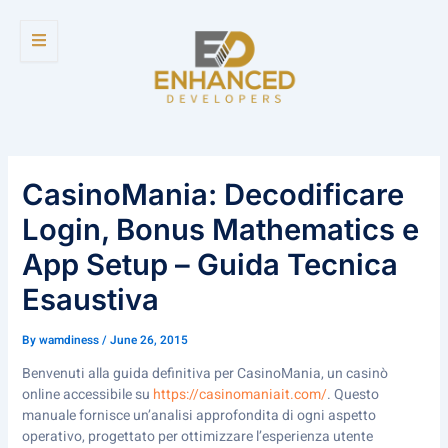
Skip
Post
to
navigation
content
CasinoMania: Decodificare
Login, Bonus Mathematics e
App Setup – Guida Tecnica
Esaustiva
By
wamdiness
/
June 26, 2015
Benvenuti alla guida definitiva per CasinoMania, un casinò
online accessibile su
https://casinomaniait.com/
. Questo
manuale fornisce un’analisi approfondita di ogni aspetto
operativo, progettato per ottimizzare l’esperienza utente