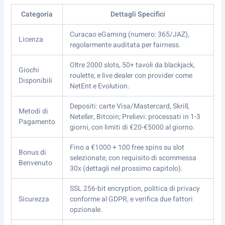
Categoria
Dettagli Specifici
Curacao eGaming (numero: 365/JAZ),
Licenza
regolarmente auditata per fairness.
Oltre 2000 slots, 50+ tavoli da blackjack,
Giochi
roulette, e live dealer con provider come
Disponibili
NetEnt e Evolution.
Depositi: carte Visa/Mastercard, Skrill,
Metodi di
Neteller, Bitcoin; Prelievi: processati in 1-3
Pagamento
giorni, con limiti di €20-€5000 al giorno.
Fino a €1000 + 100 free spins su slot
Bonus di
selezionate, con requisito di scommessa
Benvenuto
30x (dettagli nel prossimo capitolo).
SSL 256-bit encryption, politica di privacy
Sicurezza
conforme al GDPR, e verifica due fattori
opzionale.