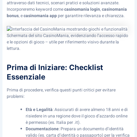
attraverso dati tecnici, scenari pratici e soluzioni avanzate.
Incorporeremo keyword come
casinomania login
,
casinomania
bonus
, e
casinomania app
per garantire rilevanza e chiarezza.
Schermata del sito CasinoMania, evidenziando l’accesso rapido
e le opzioni di gioco – utile per riferimento visivo durante la
lettura.
Prima di Iniziare: Checklist
Essenziale
Prima di procedere, verifica questi punti critici per evitare
problemi:
Età e Legalità
: Assicurati di avere almeno 18 anni e di
risiedere in una regione dove il gioco d’azzardo online
è permesso (es. Italia per .it).
Documentazione
: Prepara un documento d’identità
valido (es. carta d’identità o passaporto) per la verifica