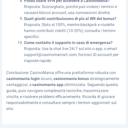
Posso usare VPN per accedere a CasinoMania?
Risposta: Sconsigliato, poiché può violare i termini e
causare blocco account; usa connessioni dirette.
Quali giochi contribuiscono di più al WR del bonus?
Risposta: Slots al 100%, mentre blackjack e roulette
hanno contributi ridotti (10-20%); consulta i termini
specifici.
Come contatto il supporto in caso di emergenza?
Risposta: Usa la chat live 24/7 sul sito o app, o email
support@casinomaniait.com; fornisci ID account per
risposte rapide.
Conclusione: CasinoMania offre una piattaforma robusta con
casinomania login
sicuro,
casinomania bonus
strategicamente
vantaggiosi, e
casinomania app
ottimizzata. Seguendo questa
guida, puoi navigare complessità tecniche, massimizzare
vincite, e risolvere problemi efficacemente. Ricorda di giocare
responsabilmente e consultare sempre i termini aggiornati sul
sito.