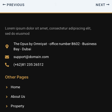
PREVIOUS
NEXT
Lorem ipsum dolor sit amet, consectetur adipiscing elit,
sed do eiusmod
The Opus by Omniyat - office number B602 - Business
Bay - Dubai
support@domain.com
(+62)81 235 26512
Other Pages
Home
About Us
Property