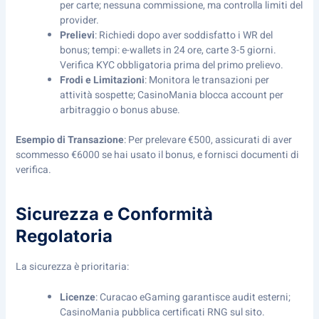
per carte; nessuna commissione, ma controlla limiti del
provider.
Prelievi
: Richiedi dopo aver soddisfatto i WR del
bonus; tempi: e-wallets in 24 ore, carte 3-5 giorni.
Verifica KYC obbligatoria prima del primo prelievo.
Frodi e Limitazioni
: Monitora le transazioni per
attività sospette; CasinoMania blocca account per
arbitraggio o bonus abuse.
Esempio di Transazione
: Per prelevare €500, assicurati di aver
scommesso €6000 se hai usato il bonus, e fornisci documenti di
verifica.
Sicurezza e Conformità
Regolatoria
La sicurezza è prioritaria:
Licenze
: Curacao eGaming garantisce audit esterni;
CasinoMania pubblica certificati RNG sul sito.