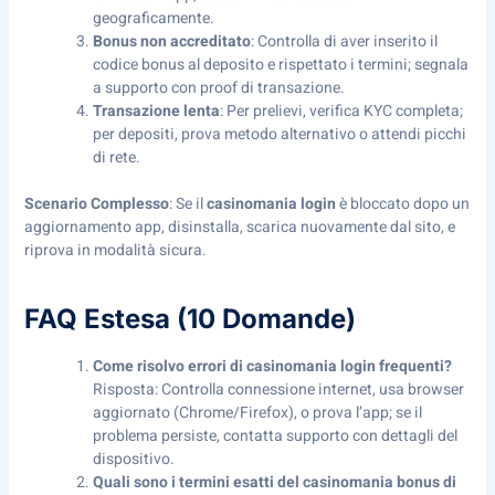
geograficamente.
Bonus non accreditato
: Controlla di aver inserito il
codice bonus al deposito e rispettato i termini; segnala
a supporto con proof di transazione.
Transazione lenta
: Per prelievi, verifica KYC completa;
per depositi, prova metodo alternativo o attendi picchi
di rete.
Scenario Complesso
: Se il
casinomania login
è bloccato dopo un
aggiornamento app, disinstalla, scarica nuovamente dal sito, e
riprova in modalità sicura.
FAQ Estesa (10 Domande)
Come risolvo errori di
casinomania login
frequenti?
Risposta: Controlla connessione internet, usa browser
aggiornato (Chrome/Firefox), o prova l’app; se il
problema persiste, contatta supporto con dettagli del
dispositivo.
Quali sono i termini esatti del
casinomania bonus
di