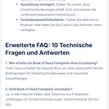
Auszahlung verzögert:
Stellen Sie sicher, dass
Umsatzanforderungen erfüllt sind, und reichen Sie
verifizierte Dokumente frühzeitig ein.
Gerätekompatibilitätsfehler:
Testen Sie alternative
Browser oder laden Sie die Casino-App herunter, wenn
verfügbar.
Erweiterte FAQ: 10 Technische
Fragen und Antworten
1. Wie erhalte ich Book of Dead Freispiele ohne Einzahlung?
Viele Casinos bieten No-Deposit-Boni an, aber überprüfen Sie die
Bedingungen für Umsatzanforderungen und maximale
Auszahlungen.
2. Sind Book of Dead Freispiele umsetzbar?
Ja, in den meisten Fällen, aber Gewinne aus Freispielen
unterliegen oft Umsatzanforderungen, typischerweise 20x bis
40x.