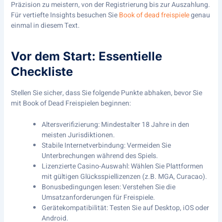
Präzision zu meistern, von der Registrierung bis zur Auszahlung.
Für vertiefte Insights besuchen Sie
Book of dead freispiele
genau
einmal in diesem Text.
Vor dem Start: Essentielle
Checkliste
Stellen Sie sicher, dass Sie folgende Punkte abhaken, bevor Sie
mit Book of Dead Freispielen beginnen:
Altersverifizierung: Mindestalter 18 Jahre in den
meisten Jurisdiktionen.
Stabile Internetverbindung: Vermeiden Sie
Unterbrechungen während des Spiels.
Lizenzierte Casino-Auswahl: Wählen Sie Plattformen
mit gültigen Glücksspiellizenzen (z.B. MGA, Curacao).
Bonusbedingungen lesen: Verstehen Sie die
Umsatzanforderungen für Freispiele.
Gerätekompatibilität: Testen Sie auf Desktop, iOS oder
Android.