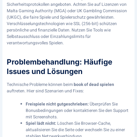
Sicherheitsprotokollen angeboten. Achten Sie auf Lizenzen von
Malta Gaming Authority (MGA) oder UK Gambling Commission
(UKGC), die faire Spiele und Spielerschutz gewährleisten.
Verschlüsselungstechnologien wie SSL (256-bit) schützen
persönliche und finanzielle Daten. Nutzen Sie Tools wie
Selbstausschluss oder Einzahlungslimits für
verantwortungsvolles Spielen.
Problembehandlung: Häufige
Issues und Lösungen
Technische Probleme können beim
book of dead spielen
auftreten. Hier sind Szenarien und Fixes:
Freispiele nicht gutgeschrieben:
Überprüfen Sie
Bonusbedingungen oder kontaktieren Sie den Support
mit Screenshots.
Spiel lädt nicht:
Löschen Sie Browser-Cache,
aktualisieren Sie die Seite oder wechseln Sie zu einer
stabilen Netzwerkverbindung.