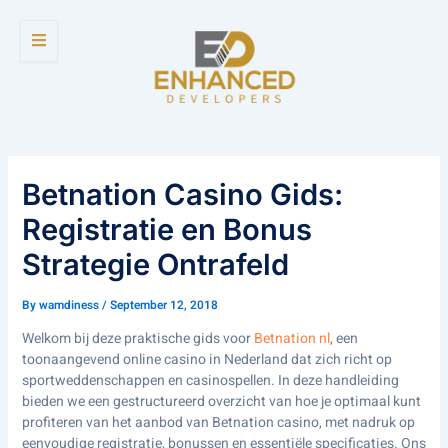
Skip
Post
to
navigation
content
Betnation Casino Gids:
Registratie en Bonus
Strategie Ontrafeld
By
wamdiness
/
September 12, 2018
Welkom bij deze praktische gids voor
Betnation nl
, een
toonaangevend online casino in Nederland dat zich richt op
sportweddenschappen en casinospellen. In deze handleiding
bieden we een gestructureerd overzicht van hoe je optimaal kunt
profiteren van het aanbod van Betnation casino, met nadruk op
eenvoudige registratie, bonussen en essentiële specificaties. Ons