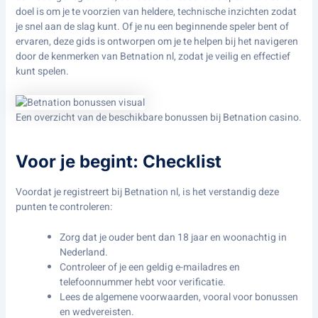
doel is om je te voorzien van heldere, technische inzichten zodat
je snel aan de slag kunt. Of je nu een beginnende speler bent of
ervaren, deze gids is ontworpen om je te helpen bij het navigeren
door de kenmerken van Betnation nl, zodat je veilig en effectief
kunt spelen.
Een overzicht van de beschikbare bonussen bij Betnation casino.
Voor je begint: Checklist
Voordat je registreert bij Betnation nl, is het verstandig deze
punten te controleren:
Zorg dat je ouder bent dan 18 jaar en woonachtig in
Nederland.
Controleer of je een geldig e-mailadres en
telefoonnummer hebt voor verificatie.
Lees de algemene voorwaarden, vooral voor bonussen
en wedvereisten.