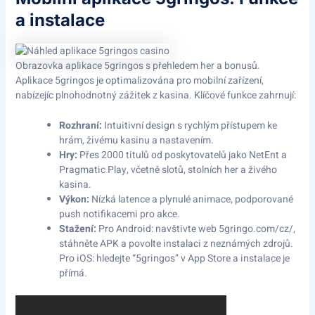
a instalace
Obrazovka aplikace 5gringos s přehledem her a bonusů.
Aplikace 5gringos je optimalizována pro mobilní zařízení,
nabízejíc plnohodnotný zážitek z kasina. Klíčové funkce zahrnují:
Rozhraní:
Intuitivní design s rychlým přístupem ke
hrám, živému kasinu a nastavením.
Hry:
Přes 2000 titulů od poskytovatelů jako NetEnt a
Pragmatic Play, včetně slotů, stolních her a živého
kasina.
Výkon:
Nízká latence a plynulé animace, podporované
push notifikacemi pro akce.
Stažení:
Pro Android: navštivte web 5gringo.com/cz/,
stáhněte APK a povolte instalaci z neznámých zdrojů.
Pro iOS: hledejte “5gringos” v App Store a instalace je
přímá.