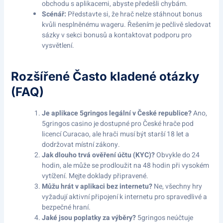
obchodu s aplikacemi, abyste předešli chybám.
Scénář:
Představte si, že hrač nelze stáhnout bonus
kvůli nesplněnému wageru. Řešením je pečlivě sledovat
sázky v sekci bonusů a kontaktovat podporu pro
vysvětlení.
Rozšířené Často kladené otázky
(FAQ)
Je aplikace 5gringos legální v České republice?
Ano,
5gringos casino je dostupné pro České hrače pod
licencí Curacao, ale hrači musí být starší 18 let a
dodržovat místní zákony.
Jak dlouho trvá ověření účtu (KYC)?
Obvykle do 24
hodin, ale může se prodloužit na 48 hodin při vysokém
vytížení. Męjte doklady připravené.
Můžu hrát v aplikaci bez internetu?
Ne, všechny hry
vyžadují aktivní připojení k internetu pro spravedlivé a
bezpečné hraní.
Jaké jsou poplatky za výběry?
5gringos neúčtuje