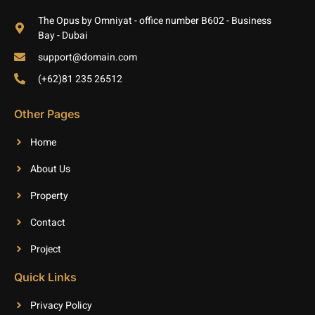
The Opus by Omniyat - office number B602 - Business
Bay - Dubai
support@domain.com
(+62)81 235 26512
Other Pages
Home
About Us
Property
Contact
Project
Quick Links
Privacy Policy