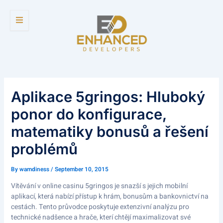
Skip
Post
to
navigation
content
Aplikace 5gringos: Hluboký
ponor do konfigurace,
matematiky bonusů a řešení
problémů
By
wamdiness
/
September 10, 2015
Vítěvání v online casinu 5gringos je snazší s jejich mobilní
aplikací, která nabízí přístup k hrám, bonusům a bankovnictví na
cestách. Tento průvodce poskytuje extenzivní analýzu pro
technické nadšence a hrače, kterí chtějí maximalizovat své