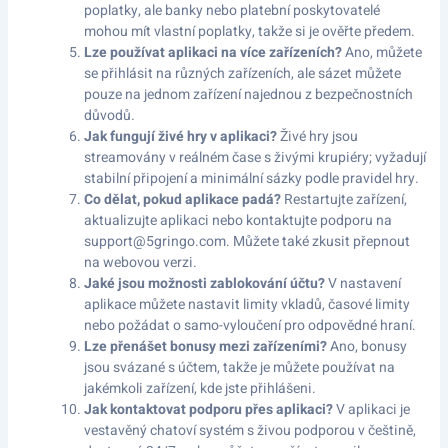
poplatky, ale banky nebo platební poskytovatelé
mohou mít vlastní poplatky, takže si je ověřte předem.
Lze používat aplikaci na více zařízeních?
Ano, můžete
se přihlásit na různých zařízeních, ale sázet můžete
pouze na jednom zařízení najednou z bezpečnostních
důvodů.
Jak fungují živé hry v aplikaci?
Živé hry jsou
streamovány v reálném čase s živými krupiéry; vyžadují
stabilní připojení a minimální sázky podle pravidel hry.
Co dělat, pokud aplikace padá?
Restartujte zařízení,
aktualizujte aplikaci nebo kontaktujte podporu na
support@5gringo.com. Můžete také zkusit přepnout
na webovou verzi.
Jaké jsou možnosti zablokování účtu?
V nastavení
aplikace můžete nastavit limity vkladů, časové limity
nebo požádat o samo-vyloučení pro odpovědné hraní.
Lze přenášet bonusy mezi zařízeními?
Ano, bonusy
jsou svázané s účtem, takže je můžete používat na
jakémkoli zařízení, kde jste přihlášeni.
Jak kontaktovat podporu přes aplikaci?
V aplikaci je
vestavěný chatoví systém s živou podporou v češtině,