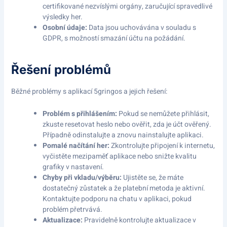
certifikované nezvíslými orgány, zaručující spravedlivé
výsledky her.
Osobní údaje:
Data jsou uchovávána v souladu s
GDPR, s možností smazání účtu na požádání.
Řešení problémů
Běžné problémy s aplikací 5gringos a jejich řešení:
Problém s přihlášením:
Pokud se nemůžete přihlásit,
zkuste resetovat heslo nebo ověřit, zda je účt ověřený.
Případně odinstalujte a znovu nainstalujte aplikaci.
Pomalé načítání her:
Zkontrolujte připojení k internetu,
vyčistěte mezipaměť aplikace nebo snižte kvalitu
grafiky v nastavení.
Chyby při vkladu/výběru:
Ujistěte se, že máte
dostatečný zůstatek a že platební metoda je aktivní.
Kontaktujte podporu na chatu v aplikaci, pokud
problém přetrvává.
Aktualizace:
Pravidelně kontrolujte aktualizace v