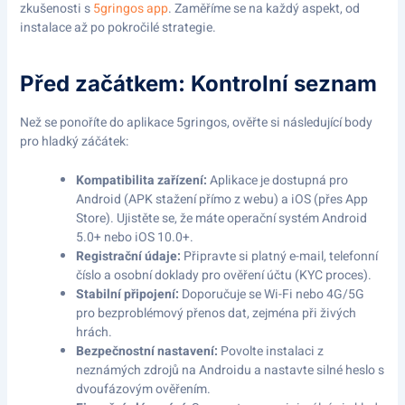
zkušenosti s
5gringos app
. Zaměříme se na každý aspekt, od
instalace až po pokročilé strategie.
Před začátkem: Kontrolní seznam
Než se ponoříte do aplikace 5gringos, ověřte si následující body
pro hladký záčátek:
Kompatibilita zařízení:
Aplikace je dostupná pro
Android (APK stažení přímo z webu) a iOS (přes App
Store). Ujistěte se, že máte operační systém Android
5.0+ nebo iOS 10.0+.
Registrační údaje:
Připravte si platný e-mail, telefonní
číslo a osobní doklady pro ověření účtu (KYC proces).
Stabilní připojení:
Doporučuje se Wi-Fi nebo 4G/5G
pro bezproblémový přenos dat, zejména při živých
hrách.
Bezpečnostní nastavení:
Povolte instalaci z
neznámých zdrojů na Androidu a nastavte silné heslo s
dvoufázovým ověřením.