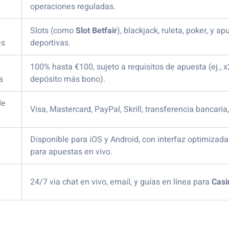
operaciones reguladas.
Slots (como
Slot Betfair
), blackjack, ruleta, poker, y a
es
deportivas.
100% hasta €100, sujeto a requisitos de apuesta (ej., x
a
depósito más bono).
de
Visa, Mastercard, PayPal, Skrill, transferencia bancaria
Disponible para iOS y Android, con interfaz optimizada
para apuestas en vivo.
24/7 via chat en vivo, email, y guías en línea para
Casi