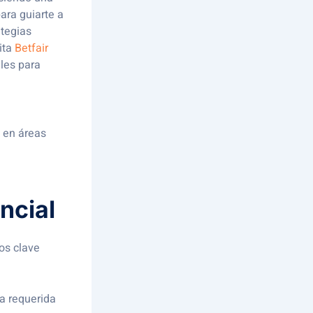
ara guiarte a
ategias
ita
Betfair
ales para
s en áreas
ncial
tos clave
a requerida