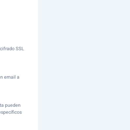
 cifrado SSL
un email a
jeta pueden
específicos