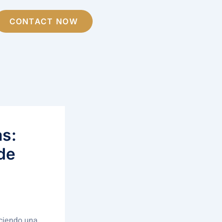
CONTACT NOW
as:
de
eciendo una