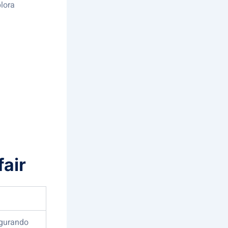
plora
fair
egurando