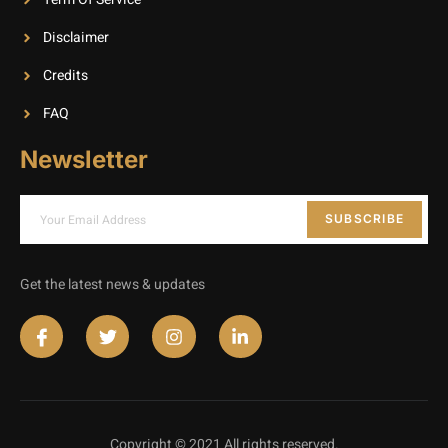
Disclaimer
Credits
FAQ
Newsletter
SUBSCRIBE
Get the latest news & updates
I
T
I
L
c
w
n
i
o
i
s
n
n
t
t
k
-
t
a
e
f
e
g
d
a
r
r
i
Copyright © 2021 All rights reserved.