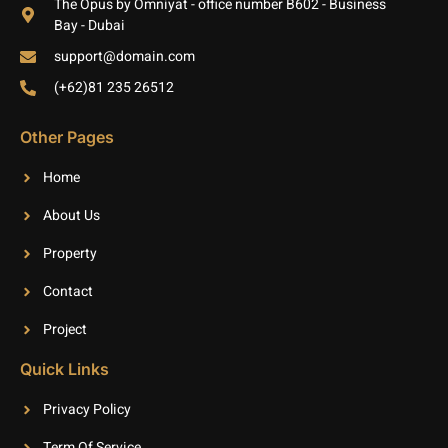
The Opus by Omniyat - office number B602 - Business
Bay - Dubai
support@domain.com
(+62)81 235 26512
Other Pages
Home
About Us
Property
Contact
Project
Quick Links
Privacy Policy
Term Of Service