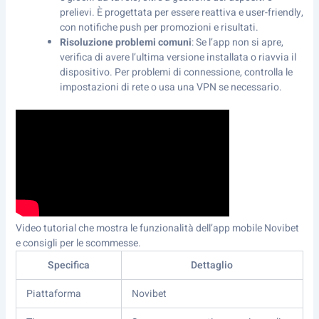
prelievi. È progettata per essere reattiva e user-friendly,
con notifiche push per promozioni e risultati.
Risoluzione problemi comuni
: Se l’app non si apre,
verifica di avere l’ultima versione installata o riavvia il
dispositivo. Per problemi di connessione, controlla le
impostazioni di rete o usa una VPN se necessario.
Video tutorial che mostra le funzionalità dell’app mobile Novibet
e consigli per le scommesse.
Specifica
Dettaglio
Piattaforma
Novibet