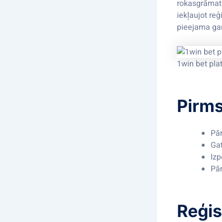
rokasgrāmatā
iekļaujot reģ
pieejama gan
1win bet pla
Pirms
Pār
Gat
Izp
Pār
Reģis