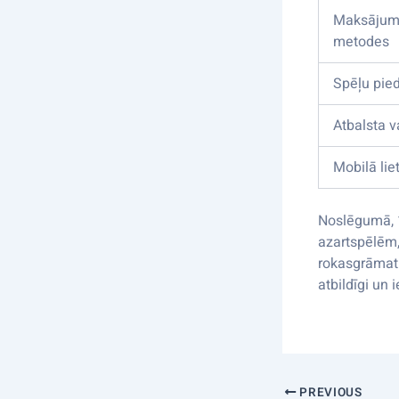
Maksāju
metodes
Spēļu pie
Atbalsta 
Mobilā lie
Noslēgumā, 1
azartspēlēm,
rokasgrāmatu
atbildīgi un 
PREVIOUS