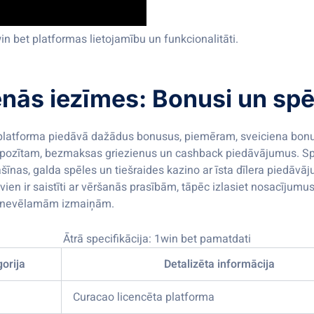
in bet platformas lietojamību un funkcionalitāti.
nās iezīmes: Bonusi un spē
 platforma piedāvā dažādus bonusus, piemēram, sveiciena bon
pozītam, bezmaksas griezienus un cashback piedāvājumus. Sp
ašīnas, galda spēles un tiešraides kazino ar īsta dīlera piedāvā
vien ir saistīti ar vēršanās prasībām, tāpēc izlasiet nosacījumus,
no nevēlamām izmaiņām.
Ātrā specifikācija: 1win bet pamatdati
orija
Detalizēta informācija
Curacao licencēta platforma