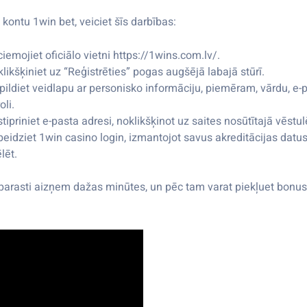
 kontu 1win bet, veiciet šīs darbības:
iemojiet oficiālo vietni https://1wins.com.lv/.
likšķiniet uz “Reģistrēties” pogas augšējā labajā stūrī.
pildiet veidlapu ar personisko informāciju, piemēram, vārdu, e-
oli.
tipriniet e-pasta adresi, noklikšķinot uz saites nosūtītajā vēstul
eidziet 1win casino login, izmantojot savus akreditācijas datus,
lēt.
 parasti aizņem dažas minūtes, un pēc tam varat piekļuet bonu