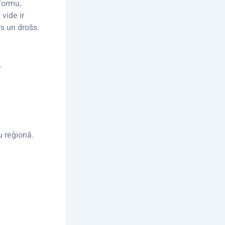
formu,
 vide ir
rs un drošs.
.
u reģionā.