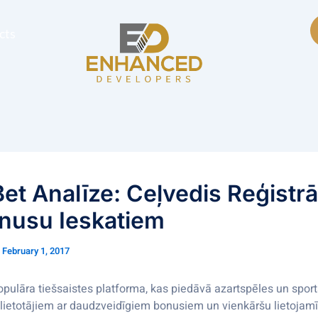
cts
et Analīze: Ceļvedis Reģistrā
nusu Ieskatiem
/
February 1, 2017
populāra tiešsaistes platforma, kas piedāvā azartspēles un sport
 lietotājiem ar daudzveidīgiem bonusiem un vienkāršu lietojamī