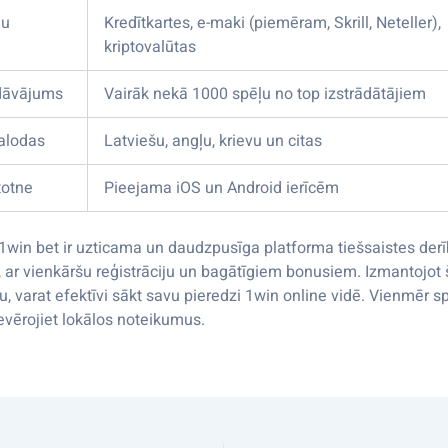
mu
Kredītkartes, e-maki (piemēram, Skrill, Neteller),
kriptovalūtas
dāvājums
Vairāk nekā 1000 spēļu no top izstrādātājiem
valodas
Latviešu, angļu, krievu un citas
totne
Pieejama iOS un Android ierīcēm
win bet ir uzticama un daudzpusīga platforma tiešsaistes der
 ar vienkāršu reģistrāciju un bagātīgiem bonusiem. Izmantojot 
, varat efektīvi sākt savu pieredzi 1win online vidē. Vienmēr sp
ievērojiet lokālos noteikumus.