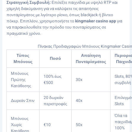
Στρατηγική Συμβουλή:
Επιλέξτε παιχνίδια με υψηλό RTP και
χαμηλή διακύμανση για να καλύψετε τις απαιτήσεις
πονταρίσματος με λιγότερο ρίσκο, όπως blackjack ή βίντεο
πόκερ. Επιπλέον, χρησιμοποιήστε το
kingmaker casino app
για
να παρακολουθείτε την πρόοδο του πονταρίσματος σε
πραγματικό χρόνο.
Πίνακας Προδιαγραφών Μπόνους Kingmaker Casi
Τύπος
Απαίτηση
Περιορι
Ποσό
Μπόνους
Πονταρίσματος
Παιχνιδ
Μπόνους
100% έως
Slots, 80
Πρώτης
30x
€500
συμβολή
Κατάθεσης
20 δωρεάν
Επιλεγμέ
Δωρεάν Σπιν
40x
περιστροφές
Slots
Όλα τα
Μπόνους
παιχνίδια
Χωρίς
€10
50x
100%
Κατάθεση