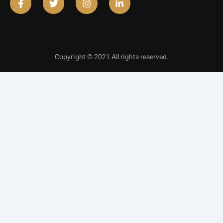
c
w
n
i
o
i
s
n
n
t
t
k
-
t
a
e
f
e
g
d
a
r
r
i
Copyright © 2021 All rights reserved.
c
a
n
e
m
-
b
i
o
n
o
k