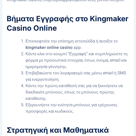
Βήματα Εγγραφής στο Kingmaker
Casino Online
Επισκεφτείτε την επίσημη ιστοσελίδα ή ανοίξτε το
kingmaker online casino
app.
Κάντε κλικ στο κουμπί “Εγγραφή” και συμπληρώστε τη
φόρμα με προσωπικά στοιχεία, όπως όνομα, email και
ημερομηνία γέννησης.
Επιβεβαιώστε τον λογαριασμό σας μέσω email ή SMS
για ενεργοποίηση.
Κάντε την πρώτη κατάθεσή σας για να ξεκινήσετε να
διεκδικείτε μπόνους, όπως το μπόνους πρώτης
κατάθεσης.
Εξερευνήστε την ενότητα μπόνους για τρέχουσες
προσφορές και κωδικούς.
Στρατηγική και Μαθηματικά