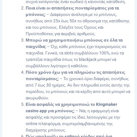
συχνά εισάγοντας έναν κωδικό ή κάνοντας κατάθεση.
Ποια είναι οι απαιτήσεις πονταρίσματος για τα
μπόνους;
– Διαφέρουν ανάλογα με το μπόνους,
συνήθως από 25x έως 50x το άθροισμα της κατάθεσης
και του μπόνους. Ελέγξτε τους Όρους και
Προϋποθέσεις για ακριβείς αριθμούς.
Μπορώ να χρησιμοποιήσω μπόνους σε όλα τα
παιχνίδια;
– Όχι, κάθε μπόνους έχει περιορισμούς σε
παιχνίδια. Γενικά, τα slots συμβάλλουν 100%, ενώ τα
τραπέζια παιχνίδια όπως το blackjack μπορεί να
συμβάλλουν λιγότερο ή καθόλου.
Πόσο χρόνο έχω για να πληρώσω τις απαιτήσεις
πονταρίσματος;
– Το χρονικό όριο διαφέρει, συνήθως
από 7 έως 30 ημέρες. Αν δεν πληρωθεί εντός αυτής της
περιόδου, το μπόνους και τα κέρδη από αυτό μπορεί να
ακυρωθούν.
Είναι ασφαλές να χρησιμοποιώ το Kingmaker
casino app για μπόνους;
– Ναι, η εφαρμογή είναι
ασφαλής και προσφέρει τις ίδιες λειτουργίες με την
online πλατφόρμα, συμπεριλαμβανομένης της
διαχείρισης μπόνους.
Πώς υπολογίζω το καθαρό κέρδος από ένα