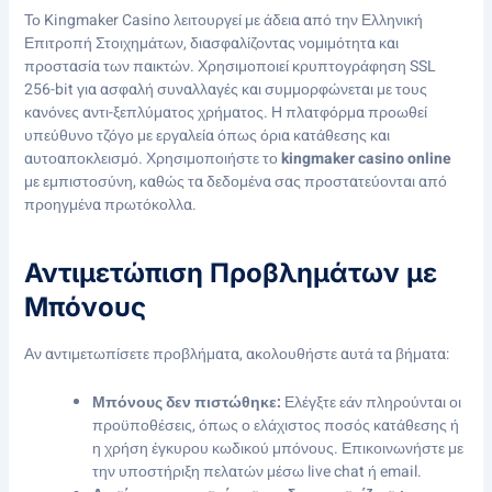
Το Kingmaker Casino λειτουργεί με άδεια από την Ελληνική
Επιτροπή Στοιχημάτων, διασφαλίζοντας νομιμότητα και
προστασία των παικτών. Χρησιμοποιεί κρυπτογράφηση SSL
256-bit για ασφαλή συναλλαγές και συμμορφώνεται με τους
κανόνες αντι-ξεπλύματος χρήματος. Η πλατφόρμα προωθεί
υπεύθυνο τζόγο με εργαλεία όπως όρια κατάθεσης και
αυτοαποκλεισμό. Χρησιμοποιήστε το
kingmaker casino online
με εμπιστοσύνη, καθώς τα δεδομένα σας προστατεύονται από
προηγμένα πρωτόκολλα.
Αντιμετώπιση Προβλημάτων με
Μπόνους
Αν αντιμετωπίσετε προβλήματα, ακολουθήστε αυτά τα βήματα:
Μπόνους δεν πιστώθηκε:
Ελέγξτε εάν πληρούνται οι
προϋποθέσεις, όπως ο ελάχιστος ποσός κατάθεσης ή
η χρήση έγκυρου κωδικού μπόνους. Επικοινωνήστε με
την υποστήριξη πελατών μέσω live chat ή email.