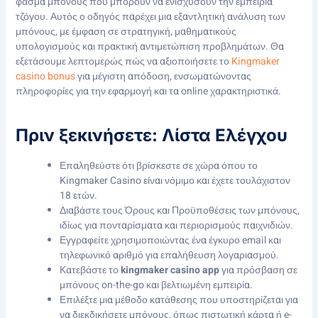
φάσμα μπόνους που μπορούν να ενισχύσουν την εμπειρία
τζόγου. Αυτός ο οδηγός παρέχει μια εξαντλητική ανάλυση των
μπόνους, με έμφαση σε στρατηγική, μαθηματικούς
υπολογισμούς και πρακτική αντιμετώπιση προβλημάτων. Θα
εξετάσουμε λεπτομερώς πώς να αξιοποιήσετε το
Kingmaker
casino bonus
για μέγιστη απόδοση, ενσωματώνοντας
πληροφορίες για την εφαρμογή και τα online χαρακτηριστικά.
Πριν ξεκινήσετε: Λίστα Ελέγχου
Επαληθεύστε ότι βρίσκεστε σε χώρα όπου το
Kingmaker Casino είναι νόμιμο και έχετε τουλάχιστον
18 ετών.
Διαβάστε τους Όρους και Προϋποθέσεις των μπόνους,
ιδίως για πονταρίσματα και περιορισμούς παιχνιδιών.
Εγγραφείτε χρησιμοποιώντας ένα έγκυρο email και
τηλεφωνικό αριθμό για επαλήθευση λογαριασμού.
Κατεβάστε το
kingmaker casino app
για πρόσβαση σε
μπόνους on-the-go και βελτιωμένη εμπειρία.
Επιλέξτε μια μέθοδο κατάθεσης που υποστηρίζεται για
να διεκδικήσετε μπόνους, όπως πιστωτική κάρτα ή e-