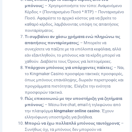
μπόνους;
– Χρησιμοποιήστε τον τύπο: Αναμενόμενο
Κέρδος = (Πονταρισμένο Ποσό * RTP) – Πονταρισμένο
Ποσό. Αφαιρέστε το αρχικό κόστος για να βρείτε το
καθαρό κέρδος, λαμβάνοντας υπόψη τις απαιτήσεις
πονταρίσματος.
Τι συμβαίνει αν χάσω χρήματα ενώ πληρώνω τις
απαιτήσεις πονταρίσματος;
– Μπορείτε να
συνεχίσετε να παίζετε με τα υπόλοιπα κεφάλαια, αλλά
εάν εξαντληθούν, το μπόνους και τα κέρδη μπορεί να
χαθούν. Διαβάστε τους Όρους για λεπτομέρειες.
Υπάρχουν μπόνους για υπάρχοντες παίκτες;
– Ναι,
το Kingmaker Casino προσφέρει τακτικές προσφορές,
όπως μπόνους επανάληψης, δωρεάν περιστροφές και
προγράμματα πιστότητας. Ελέγξτε την ενότητα
προσφορών τακτικά.
Πώς επικοινωνώ με την υποστήριξη για ζητήματα
μπόνους;
– Μέσω live chat, email ή τηλεφώνου από
την πλατφόρμα
kingmaker online casino
. Έχουν
ελληνόφωνη υποστήριξη για βοήθεια.
Μπορώ να έχω πολλαπλά μπόνους ταυτόχρονα;
–
Συνήθως όχι, τα μπόνους δεν μπορούν να