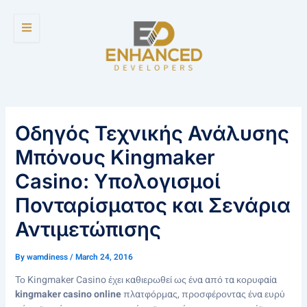
Skip
Post
to
navigation
content
Οδηγός Τεχνικής Ανάλυσης
Μπόνους Kingmaker
Casino: Υπολογισμοί
Πονταρίσματος και Σενάρια
Αντιμετώπισης
By
wamdiness
/
March 24, 2016
Το Kingmaker Casino έχει καθιερωθεί ως ένα από τα κορυφαία
kingmaker casino online
πλατφόρμας, προσφέροντας ένα ευρύ